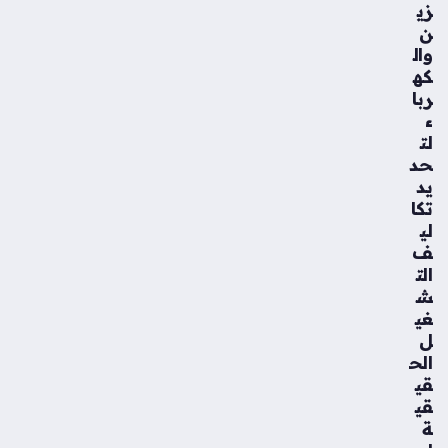
زي
ن
وال
كه
ربا
ء
لت
حد
يد
تكا
لي
ف
الت
ش
غي
ل
الح
قي
قي
ة