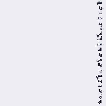
تغي
را
مبا
ت
در
جد
ة
يد
في
ة
ال
في
ش
أس
وف
عار
ة
الد
تن
وا
ج
جن
ح
وال
في
بي
اس
ض
تق
بالأ
طا
س
ب
وا
أكث
ق
ر
الي
من