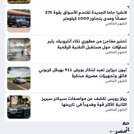
وت
فو
قاً
لانشيا جاما الجديدة تقتحم الأسواق بقوة 375
حصانًا ومدى يتجاوز 1000 كيلومتر
في
الشهر الماضي
الأ
س
وا
تحذير مفاجئ من مطوري ذكاء أنثروبيك يثير
ق
تساؤلات حول مستقبل التقنية الرقمية
الح
الشهر الماضي
الي
ة
ثيون ديزاين تعيد ابتكار بورش 911 بهيكل كربوني
منذ
فائق وتجهيزات عصرية مبتكرة
أسب
الشهر الماضي
وع
واح
رولز رويس تكشف عن مواصفات سبيكتر سيريز
الثانية الأكثر قوة وهدوءاً في تاريخها
د
الشهر الماضي
حق
ائ
مصر