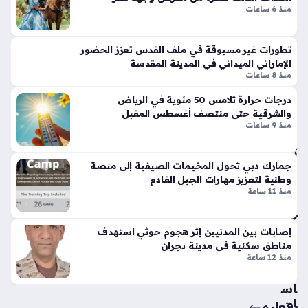
أدانت الدول العربية هذا العمل العدواني الذي طال سفينة تابعة
تين
منذ 6 ساعات
لشركة…
نتا
ل
تطورات غير مسبوقة في ملف القدس تعزز الحضور
ج
الإماراتي الميداني في المدينة المقدسة
ي
من
منذ 8 ساعات
تي
ى
س
درجات حرارة تلامس 50 مئوية في الرياض
ال
والشرقية حتى منتصف أغسطس المقبل
وبر
شي
منذ 9 ساعات
سب
خ
ورت
ترو
س
ي
جمارك دبي تحول المخيمات الصيفية إلى منصة
تك
وطنية لتعزيز مهارات الجيل القادم
تفا
سر
منذ 11 ساعة
صي
قوا
ل
عد
الح
إصابات بين المدنيين إثر هجوم حوثي استهدف
الت
اد
مناطق سكنية في مدينة نجران
ص
ث
منذ 12 ساعة
مي
الم
م
أس
الت
او
تعليم