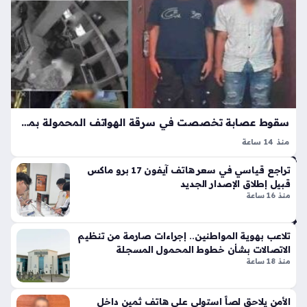
تك
حر
ش
ك
ف
لض
أس
م
با
في
ب
كت
الت
ور
وق
أو
سقوط عصابة تخصصت في سرقة الهواتف المحمولة بمدينة سوهاج بعد مطاردة أمنية
ف
سي
الم
منذ 14 ساعة
مي
فا
كشفت وزارة الداخلية ملابسات منشور تم تداوله عبر منصات
ن
تراجع قياسي في سعر هاتف آيفون 17 برو ماكس
ج
التواصل الاجتماعي حول واقعة سرقة هاتف محمول في محافظة
بع
قبيل إطلاق الإصدار الجديد
ئ
سوهاج، حيث تضمن المنشور صورا ومقطع فيديو يوثق الحادثة،
د
منذ 16 ساعة
لم
وهو ما دفع…
موا
وق
فق
ع
تلاعب بهوية المواطنين.. إجراءات صارمة من تنظيم
ة
بوا
الاتصالات بشأن خطوط المحمول المسجلة
الن
بة
منذ 18 ساعة
ج
ال
م
شر
الني
الأمن يلاحق لصاً استولى على هاتف ثمين داخل