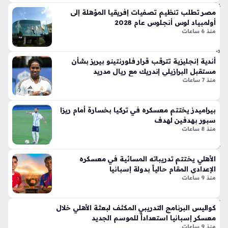
يلو
التعادل يحسم مباراة باريس سان جيرمان ومانشستر يونايتد الودية
ر
مصر تطلب تنظيم تصفيات إفريقيا المؤهلة إلى
ما
في السويد ضمن الاستعدادات المكثفة لانطلاق الموسم الكروي
الج
أولمبياد لوس أنجلوس عام 2028
سي
الجديد، إذ انتهى اللقاء بهدف لكل فريق في عرض فني قدم خلاله
دل
منذ 6 ساعات
كو
الطرفان…
بإ
منذ
ط
أندية إنجليزية تترقب قرار فلورنتينو بيريز بشأن
3
لا
مستقبل البرازيلي إندريك مع ريال مدريد
ق
سا
منذ 7 ساعات
أيق
عا
ونت
ت
ها
بيراميدز يختتم معسكره في تركيا بخسارة أمام ريزا
الج
سبور بهدفين لهدف
منذ 8 ساعات
دي
دة
ذا
الأهلي يختتم تدريباته المسائية في معسكره
ت
الإعدادي المقام حالياً بدولة إسبانيا
الإث
منذ 9 ساعات
ني
ع
كواليس البرنامج التدريبي المكثف لبعثة الأهلي خلال
شر
معسكر إسبانيا استعداداً للموسم الجديد
أس
منذ 9 ساعات