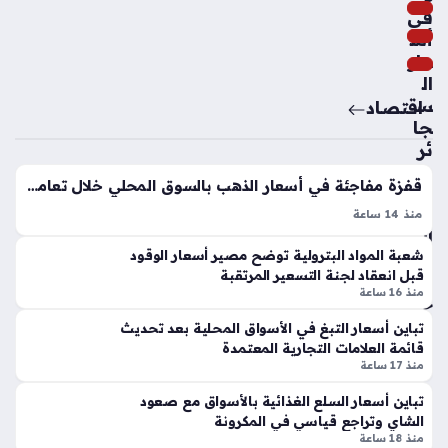
في
النا
أس
دي
عار
الم
ال
ص
س
ري
اقتصاد
جا
تنه
ئر
ي
بال
رح
قفزة مفاجئة في أسعار الذهب بالسوق المحلي خلال تعاملات السبت بقيمة 25 جنيهًا
س
لته
وق
ا
منذ 14 ساعة
الم
أسعار الذهب في مصر شهدت ارتفاعًا ملحوظًا خلال تعاملات يوم
إل
شعبة المواد البترولية توضح مصير أسعار الوقود
ص
ى
السبت الثامن من أغسطس 2026، حيث سجلت الأسعار صعودًا
قبل انعقاد لجنة التسعير المرتقبة
ري
الم
بمقدار 25 جنيهًا في الجرام الواحد، ليبلغ عيار 21 مستوى 6125…
منذ 16 ساعة
خلا
غر
ل
ب
تباين أسعار التبغ في الأسواق المحلية بعد تحديث
تعا
وتب
قائمة العلامات التجارية المعتمدة
ملا
منذ 17 ساعة
دأ
ت
مع
تباين أسعار السلع الغذائية بالأسواق مع صعود
ش
س
الشاي وتراجع قياسي في المكرونة
هر
كر
منذ 18 ساعة