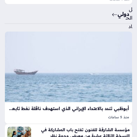
طو
انة
دولي
ونا
قل
الح
رك
ة
الي
دو
ي
منذ
شه
ر
واح
د
أبوظبي تندد بالاعتداء الإيراني الذي استهدف ناقلة نفط تابعة لشركة أدنوك
منذ 5 ساعات
بنت
استهداف السفن في مضيق هرمز يمثل تصعيداً خطيراً يؤثر بشكل
لي
مؤسسة الشارقة للفنون تفتح باب المشاركة في
مباشر على استقرار الملاحة الدولية وأمن الطاقة العالمي، حيث
كون
النسخة الثالثة عشرة من معرض وجهة نظر