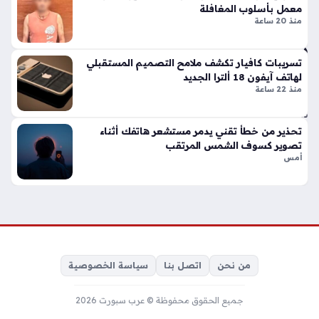
وق
جي
معمل بأسلوب المغافلة
الإ
ري
منذ 20 ساعة
خبا
عل
ري
ى
ال
تسريبات كافيار تكشف ملامح التصميم المستقبلي
شر
لهاتف آيفون 18 ألترا الجديد
ش
وط
منذ 22 ساعة
هير
أتلت
منذ
يك
و
تحذير من خطأ تقني يدمر مستشعر هاتفك أثناء
4
تصوير كسوف الشمس المرتقب
مد
سا
أمس
ريد
عا
منذ
ت
4
سا
مي
عا
زة
ت
Hi
من نحن
اتصل بنا
سياسة الخصوصية
Li
gh
جميع الحقوق محفوظة © عرب سبورت 2026
t