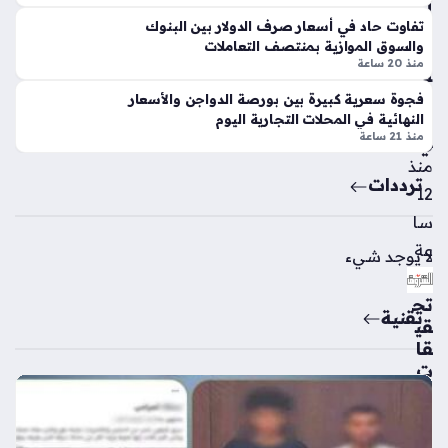
أغ
ها
تفاوت حاد في أسعار صرف الدولار بين البنوك
س
الم
والسوق الموازية بمنتصف التعاملات
ط
غل
منذ 20 ساعة
س
ق
الح
في
فجوة سعرية كبيرة بين بورصة الدواجن والأسعار
ال
مرا
النهائية في المحلات التجارية اليوم
منذ 21 ساعة
ي
ك
ش
منذ
ترددات
منذ
12
3
سا
سا
عة
لا يوجد شيء
عا
ت
تح
تقنية
قي
قا
سي
ت
مي
مو
ون
س
ي
عة
يت