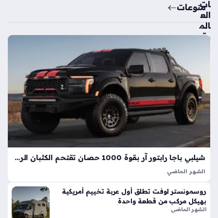
ات
منوعات
الع
الم
ية
تك
ش
ف
ال
سي
ارة
الك
هرب
ائي
ة
الأك
شيلبي باجا رابتور آر بقوة 1000 حصان تقتحم الكثبان الرملية بأداء خارق
ثر
الشهر الماضي
اعت
تعد شيلبي باجا رابتور آر طفرة هندسية تجسد مفهوم القوة
ما
روسمونستر لوفت تطلق أول عربة تخييم أمريكية
المفرطة التي تكسر حواجز الأداء التقليدية في شاحنات البيك أب، إذ
دي
بهيكل مركب من قطعة واحدة
ارتقت بهذه الفئة إلى مستويات غير مسبوقة بفضل تعديلات…
ة
الشهر الماضي