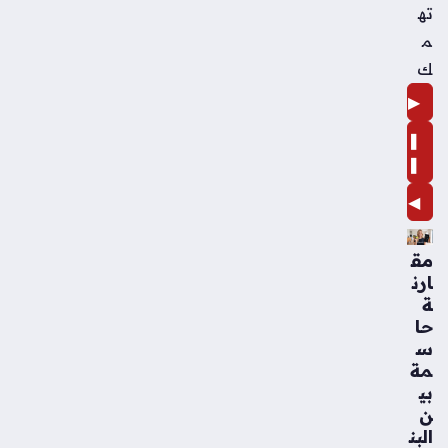
ته
م
ك
▶
❚
❚
◀
مق
ارن
ة
حا
س
مة
بي
ن
البن