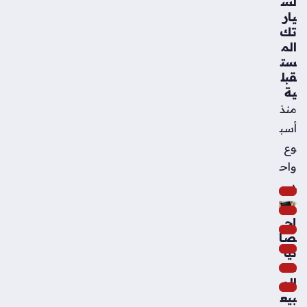
لس
يار
تك
الم
ست
قبل
ية
منذ
أسب
وع
واح
د
إح
صا
ئيا
ت
الم
بيع