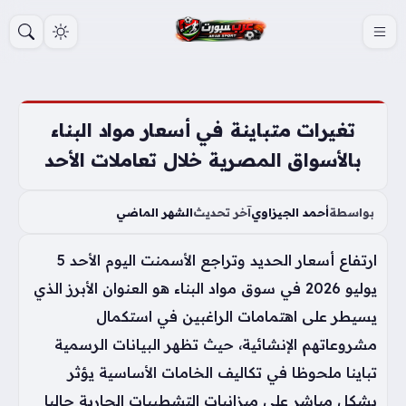
S
k
i
p
t
تغيرات متباينة في أسعار مواد البناء
o
بالأسواق المصرية خلال تعاملات الأحد
c
o
بواسطة
أحمد الجيزاوي
آخر تحديث
الشهر الماضي
n
t
ارتفاع أسعار الحديد وتراجع الأسمنت اليوم الأحد 5
e
يوليو 2026 في سوق مواد البناء هو العنوان الأبرز الذي
n
يسيطر على اهتمامات الراغبين في استكمال
t
مشروعاتهم الإنشائية، حيث تظهر البيانات الرسمية
تباينا ملحوظا في تكاليف الخامات الأساسية يؤثر
بشكل مباشر على ميزانيات التشطيبات الجارية حاليا