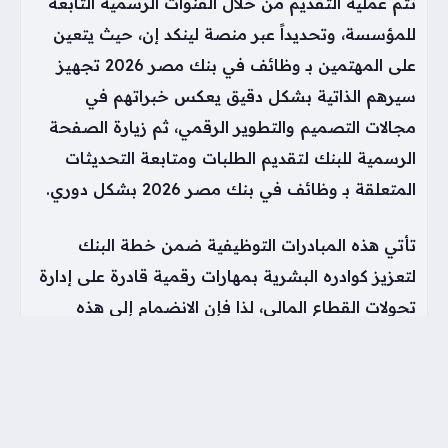
تتم عملية التقديم من خلال القنوات الرسمية التابعة
للمؤسسة، وتحديداً عبر منصة لينكد إن، حيث يتعين
على المهتمين بـ وظائف في بنك مصر 2026 تجهيز
سيرهم الذاتية بشكل دقيق يعكس خبراتهم في
مجالات التصميم والتطوير الرقمي، ثم زيارة الصفحة
الرسمية للبنك لتقديم الطلبات ومتابعة التحديثات
المتعلقة بـ وظائف في بنك مصر 2026 بشكل دوري.
تأتي هذه المبادرات التوظيفية ضمن خطة البنك
لتعزيز كوادره البشرية بمهارات رقمية قادرة على إدارة
تحولات القطاع المالي، لذا فإن الانضمام إلى هذه
الوظائف يمنح الخريجين بيئة عمل تدعم الابتكار
والتطوير المستمر، مما يساعدهم على ترك بصمة
ملموسة في عالم الخدمات المصرفية الرقمية الحديثة
التي تشهد نمواً متسارعاً في الوقت الحالي.