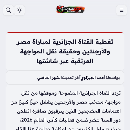
S
k
i
p
t
تغطية القناة الجزائرية لمباراة مصر
o
والأرجنتين وحقيقة نقل المواجهة
c
المرتقبة عبر شاشتها
o
n
t
بواسطة
أحمد الجيزاوي
آخر تحديث
الشهر الماضي
e
تردد القناة الجزائرية المفتوحة وموقفها من نقل
n
t
مواجهة منتخب مصر والأرجنتين يشغل حيزًا كبيرًا من
اهتمامات المشجعين الذين يترقبون صافرة انطلاق
دور الستة عشر ضمن فعاليات كأس العالم 2026،
حيث يتساءل الكثيرون عن إمكانية متابعة هذا اللقاء