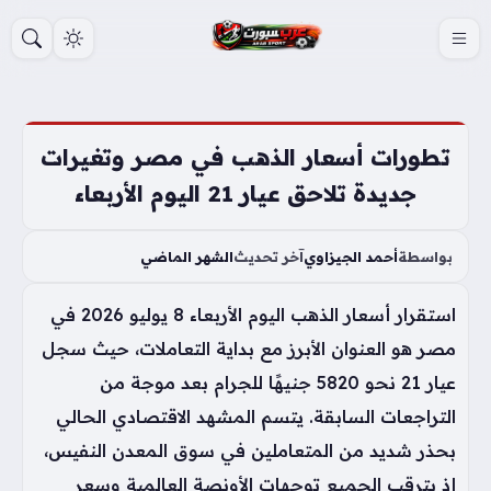
S
k
i
p
t
تطورات أسعار الذهب في مصر وتغيرات
o
جديدة تلاحق عيار 21 اليوم الأربعاء
c
o
بواسطة
أحمد الجيزاوي
آخر تحديث
الشهر الماضي
n
t
استقرار أسعار الذهب اليوم الأربعاء 8 يوليو 2026 في
e
مصر هو العنوان الأبرز مع بداية التعاملات، حيث سجل
n
عيار 21 نحو 5820 جنيهًا للجرام بعد موجة من
t
التراجعات السابقة. يتسم المشهد الاقتصادي الحالي
بحذر شديد من المتعاملين في سوق المعدن النفيس،
إذ يترقب الجميع توجهات الأونصة العالمية وسعر