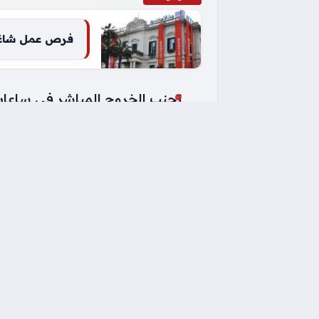
فرص عمل شاغرة
تجنب الخروج المباشر في ساعات
الحرص المستمر على شرب كميات 
ارتداء الملابس القطنية الخفيفة ذ
التواجد في أماكن جيدة التهوية خ
مراقبة الحالة الصحية للأشخاص ا
تباين درجات الحرارة 