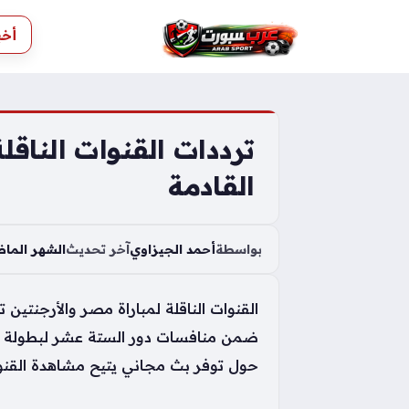
S
أخب
k
i
p
t
o
ترددات القنوات الناق
c
القادمة
o
n
t
بواسطة
أحمد الجيزاوي
آخر تحديث
الشهر الما
e
n
القنوات الناقلة لمباراة مصر والأرجنت
t
ضمن منافسات دور الستة عشر لبطولة كأس 
حول توفر بث مجاني يتيح مشاهدة القنوات