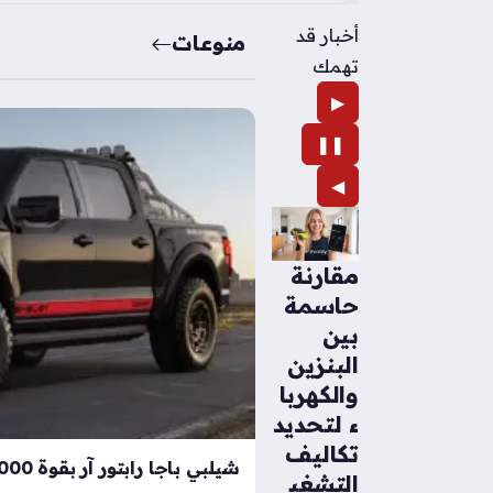
أخبار قد
منوعات
تهمك
▶
❚❚
◀
مقارنة
حاسمة
بين
البنزين
والكهربا
ء لتحديد
تكاليف
التشغي