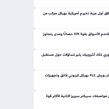
ية تجسد مفهوم القوة المفرطة التي تكسر حواجز
 إذ ارتقت بهذه الفئة إلى مستويات غير مسبوقة
ق أول عربة تخييم أمريكية بهيكل مركب من
لانشيا جاما الجديدة تقتحم الأسواق بقوة 375 حصانًا ومدى يتجاوز
ي ذكاء أنثروبيك يثير تساؤلات حول مستقبل
ثيون ديزاين تعيد ابتكار بورش 911 بهيكل كربوني فائق وتجهيزات
واصفات سبيكتر سيريز الثانية الأكثر قوة