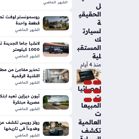
الشهر الماضي
ل
تعد شيلبي باجا رابتور آر طفرة هندس
الحقيقي
الأداء التقليدية في شاحنات البيك أب،
روسمونستر لوفت تطل
ة
بفضل تعديلات…
قطعة واحدة
لسيارت
الشهر الماضي
ك
المستقب
1000 كيلومتر
لية
الشهر الماضي
منذ 4 أيام
تحذير مفاجئ من مطور
التقنية الرقمية
الشهر الماضي
إحصائيا
ت
عصرية مبتكرة
المبيعا
الشهر الماضي
ت
العالمية
رولز رويس تكشف عن م
وهدوءاً في تاريخها
تكشف
الشهر الماضي
السيارة