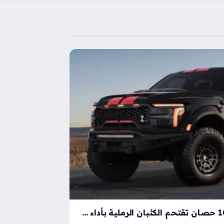
شيلبي باجا رابتور آر بقوة 1000 حصان تقتحم الكثبان الرملية بأداء خارق