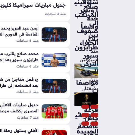
سلوفيني
صلاح
ا وتثير
المرتقب
منذ 3 ساعات
جدلاً
مواعيد مباريات سيراميكا كليوباترا ف
إلى
واسعاً
للموسم الجديد تم تحديدها رسميًا عق
أيمن عبد العزيز يحد
صفوف
بين
القادمة في الدوري الت
بمقر الاتحاد المصري لكرة القدم، حي
نادي
منذ 4 ساعات
الخبراء
مشواره بمواجهة القناة خارج أرضه، ب
طرابزون
منذ
محمد صلاح يقترب من
سبور
أسبوعين
طرابزون سبور بعد اج
التركي
الطبية بتركيا
منذ 6 ساعات
الجديد
رد فعل مفاجئ من ش
منذ
مواصفا
بعد انضمامه إلى طرا
دقيقتان
ت
منذ 6 ساعات
BMW
جدول مباريات الأهلي
iX5
قرعة
المصري يكشف موعد م
الكهربائي
كأس
بالدور الأول
منذ 7 ساعات
ة
عاصمة
الجديدة
الأهلي يستهل رحلة ا
مصر