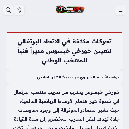
S
k
i
p
t
تحركات مكثفة في الاتحاد البرتغالي
o
لتعيين خورخي خيسوس مديراً فنياً
c
للمنتخب الوطني
o
n
t
بواسطة
أحمد الجيزاوي
آخر تحديث
الشهر الماضي
e
خورخي خيسوس يقترب من تدريب منتخب البرتغال
n
t
في خطوة تثير اهتمام الأوساط الرياضية العالمية،
حيث تشير المصادر الموثوقة إلى وجود مفاوضات
جادة تهدف لنقل المدرب المخضرم إلى سدة القيادة
الفنية لأبطال أوروبا السابقين، ومن المتوقع أن تشهد