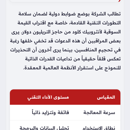
تطالب الشركة بوضع ضوابط دولية لضمان سلامة
التطورات التقنية القادمة، خاصة مع اقتراب القيمة
السوقية لأنثروبيك كلود من حاجز التريليون دولار. يرى
بعض المراقبين أن هذه الدعوات قد تخفي خلفها رغبة
في تحجيم المنافسين، بينما يرى آخرون أن التحذيرات
تعكس قلقاً حقيقياً من تداعيات القدرات الذاتية
للنموذج على استقرار الأنظمة العالمية المعقدة.
المقياس
مستوى الأداء التقني
سرعة المعالجة
فائقة وتتزايد ذاتياً
نطاق الاستخدام
تحليل البيانات والبرمجة