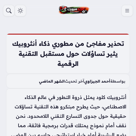
S
k
i
p
t
تحذير مفاجئ من مطوري ذكاء أنثروبيك
o
يثير تساؤلات حول مستقبل التقنية
c
الرقمية
o
n
t
بواسطة
أحمد الجيزاوي
آخر تحديث
الشهر الماضي
e
أنثروبيك كلود يمثل ذروة التطور في عالم الذكاء
n
t
الاصطناعي، حيث يطرح مبتكرو هذه التقنية تساؤلات
حقيقية حول جدوى التسارع التقني اللامحدود. نحن
نقف أمام نموذج يمتلك قدرات برمجية فائقة، مما
يضع البشرية أمام خيار استراتيجي حاسم بين المضي