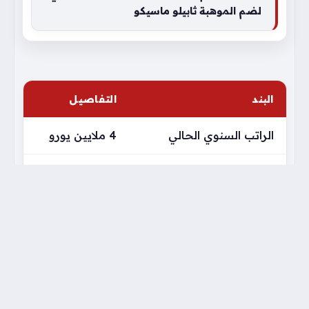
لضم الموهبة ثابيلو ماسيكو
البند
التفاصيل
الراتب السنوي الحالي
4 ملايين يورو
الراتب السابق مع النصر
12 مليون يورو
تعد هذه الخطوة نقلة نوعية في المسار المهني
للمدرب، إذ تفرض عليه التحديات الإدارية والرياضية
مجموعة من الأولويات التي يجب تنفيذها بسرعة، ومن
أبرزها: