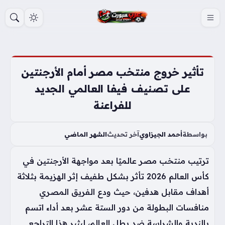
S
k
i
p
t
تأثير خروج منتخب مصر أمام الأرجنتين
o
على تصنيف فيفا العالمي الجديد
c
للفراعنة
o
n
t
بواسطة
أحمد الجيزاوي
آخر تحديث
الشهر الماضي
e
ترتيب منتخب مصر عالميًا بعد مواجهة الأرجنتين في
n
t
كأس العالم 2026 تأثر بشكل طفيف إثر الهزيمة بثلاثة
أهداف مقابل هدفين، حيث ودع الفريق المصري
منافسات البطولة من دور الستة عشر بعد أداء اتسم
بالندية والشراسة ضد بطل العالم، ليثير هذا التراجع