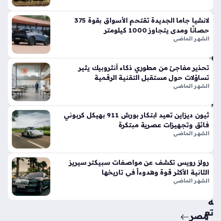
في
الأ
لانشيا جاما الجديدة تقتحم الأسواق بقوة 375
س
حصانًا ومدى يتجاوز 1000 كيلومتر
وا
الشهر الماضي
ق
الح
تحذير مفاجئ من مطوري ذكاء أنثروبيك يثير
الي
تساؤلات حول مستقبل التقنية الرقمية
ة
الشهر الماضي
منذ
7
ثيون ديزاين تعيد ابتكار بورش 911 بهيكل كربوني
أيام
فائق وتجهيزات عصرية مبتكرة
الشهر الماضي
حق
ائ
رولز رويس تكشف عن مواصفات سبيكتر سيريز
ق
الثانية الأكثر قوة وهدوءاً في تاريخها
من
الشهر الماضي
سي
ة
تع
مصر