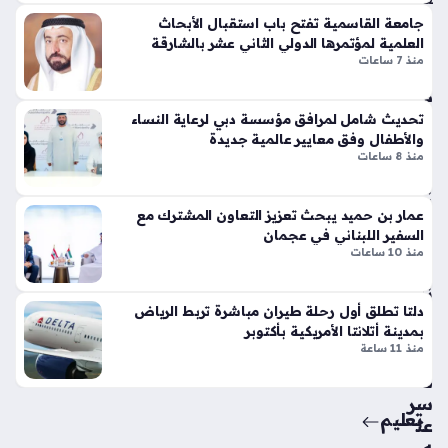
تي
جامعة القاسمية تفتح باب استقبال الأبحاث
س
العلمية لمؤتمرها الدولي الثاني عشر بالشارقة
شر
وبر
منذ 7 ساعات
طة
سب
دب
ورت
ي
تحديث شامل لمرافق مؤسسة دبي لرعاية النساء
س
تط
والأطفال وفق معايير عالمية جديدة
تك
منذ 8 ساعات
يح
سر
بس
قوا
ائ
عد
عمار بن حميد يبحث تعزيز التعاون المشترك مع
ق
الت
السفير اللبناني في عجمان
درا
ص
منذ 10 ساعات
جة
مي
نار
م
دلتا تطلق أول رحلة طيران مباشرة تربط الرياض
ية
الت
بمدينة أتلانتا الأمريكية بأكتوبر
تج
قلي
منذ 11 ساعة
اوز
دي
ت
بلم
سر
سا
تعليم
عت
ت
ه