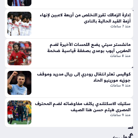
جسدي…
هل
لا
ي
ق
إدارة الزمالك تقرر التخلص من أربعة لاعبين لإنهاء
منذ
أيق
أزمة القيد الحالية بالنادي
ونت
سا
منذ 7 ساعات
ها
عتي
الج
ن
مانشستر سيتي يضع اللمسات الأخيرة لضم
دي
المغربي أيوب بوعدي بصفقة قياسية ضخمة
دة
منذ 8 ساعات
الز
ذا
عا
ت
ق
الإث
كواليس تعثر انتقال رودري إلى ريال مدريد وموقف
يح
ني
جوزيه مورينيو الحاد
دد
ع
منذ 9 ساعات
مو
شر
عد
أس
سلتيك الاسكتلندي يكثف مفاوضاته لضم المحترف
دخ
طو
المصري هيثم حسن هذا الصيف
ول
انة
منذ 9 ساعات
مو
ونا
س
قل
م
الح
دولي