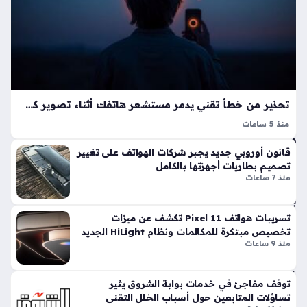
اس
تول
ى
عل
ى
هات
ف
تحذير من خطأ تقني يدمر مستشعر هاتفك أثناء تصوير كسوف الشمس المرتقب
ثمي
ن
منذ 5 ساعات
داخ
يعد الكسوف الكلي للشمس المرتقب في الثاني عشر من أغسطس
قانون أوروبي جديد يجبر شركات الهواتف على تغيير
ل
فرصة فلكية نادرة تتطلب توخي الحذر عند استخدام الهواتف للتوثيق،
تصميم بطاريات أجهزتها بالكامل
مع
إذ إن توجيه العدسات مباشرة نحو قرص الشمس قد يسبب…
منذ 7 ساعات
مل
بأ
سل
تسريبات هواتف Pixel 11 تكشف عن ميزات
و
تخصيص مبتكرة للمكالمات ونظام HiLight الجديد
ب
منذ 9 ساعات
الم
غا
توقف مفاجئ في خدمات بوابة الشروق يثير
فل
تساؤلات المتابعين حول أسباب الخلل التقني
ة