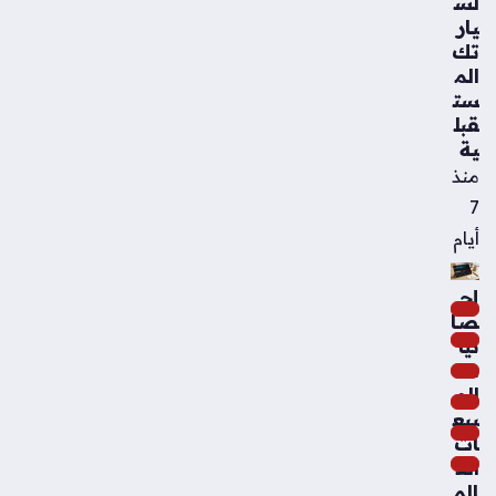
لس
يار
تك
الم
ست
قبل
ية
منذ
7
أيام
إح
صا
ئيا
ت
الم
بيع
ات
الع
الم