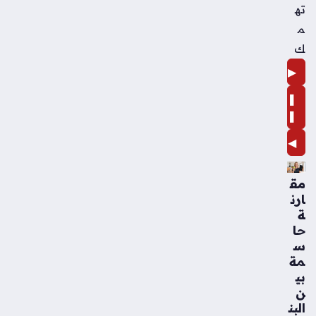
ته
م
ك
▶
❚
❚
◀
مق
ارن
ة
حا
س
مة
بي
ن
البن