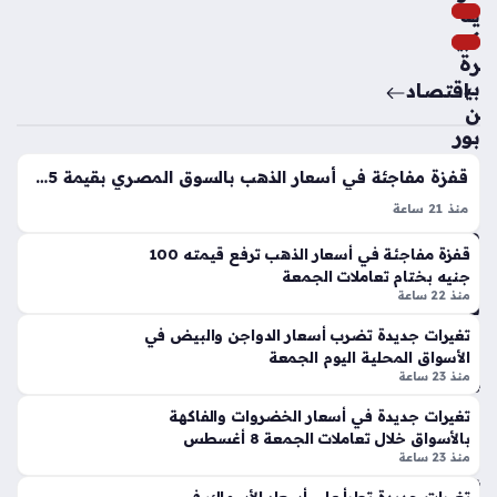
هل
ية
ي
كبي
وائ
رة
ل
بي
اقتصاد
جم
ن
عة
بور
في
ص
قفزة مفاجئة في أسعار الذهب بالسوق المصري بقيمة 45 جنيها للجرام الواحد
مع
ة
س
الد
منذ 21 ساعة
كر
وا
سعر الذهب اليوم الجمعة يشهد ارتفاعًا ملحوظًا خلال التعاملات
قفزة مفاجئة في أسعار الذهب ترفع قيمته 100
الف
جن
المسائية داخل الأسواق المحلية، إذ صعد المعدن النفيس بقيمة 45
جنيه بختام تعاملات الجمعة
ري
والأ
جنيهًا في الجرام الواحد مقارنة بالتحديثات السابقة. يأتي هذا التحرك
منذ 22 ساعة
ق
س
السعري…
الم
عار
تغيرات جديدة تضرب أسعار الدواجن والبيض في
قا
الن
الأسواق المحلية اليوم الجمعة
م
هائ
منذ 23 ساعة
بإ
ية
تغيرات جديدة في أسعار الخضروات والفاكهة
سب
في
بالأسواق خلال تعاملات الجمعة 8 أغسطس
انيا
الم
منذ 23 ساعة
حلا
منذ