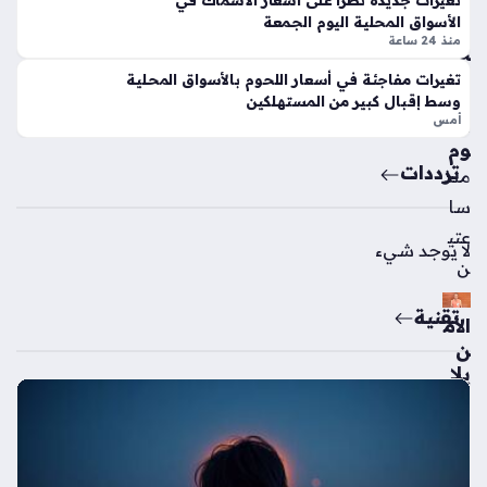
تغيرات جديدة تطرأ على أسعار الأسماك في
ت
3
الأسواق المحلية اليوم الجمعة
الت
منذ 24 ساعة
سا
جا
عا
ري
تغيرات مفاجئة في أسعار اللحوم بالأسواق المحلية
ة
وسط إقبال كبير من المستهلكين
ت
أمس
الي
وم
ترددات
منذ
سا
عتي
لا يوجد شيء
ن
تقنية
الأم
ن
يلا
ح
ق
لص
اً