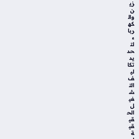
زي
ن
وال
كه
ربا
ء
لت
حد
يد
تكا
لي
ف
الت
ش
غي
ل
الح
قي
قي
ة