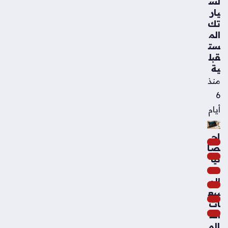
لس
يار
تك
الم
ست
قبل
ية
منذ
6
أيام
إح
صا
ئيا
ت
الم
بيع
ات
الع
الم