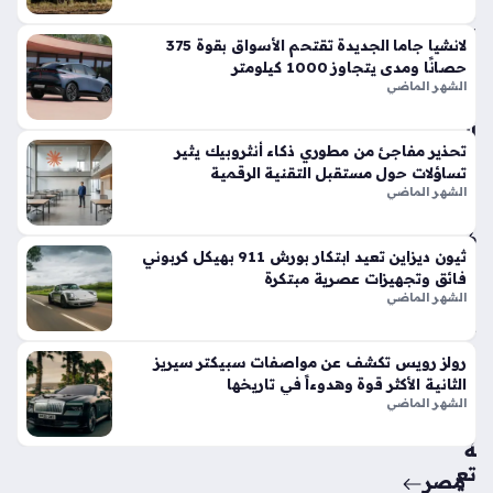
في
الأ
لانشيا جاما الجديدة تقتحم الأسواق بقوة 375
س
حصانًا ومدى يتجاوز 1000 كيلومتر
وا
الشهر الماضي
ق
الح
تحذير مفاجئ من مطوري ذكاء أنثروبيك يثير
الي
تساؤلات حول مستقبل التقنية الرقمية
ة
الشهر الماضي
منذ
6
ثيون ديزاين تعيد ابتكار بورش 911 بهيكل كربوني
أيام
فائق وتجهيزات عصرية مبتكرة
الشهر الماضي
حق
ائ
رولز رويس تكشف عن مواصفات سبيكتر سيريز
ق
الثانية الأكثر قوة وهدوءاً في تاريخها
من
الشهر الماضي
سي
ة
تع
مصر