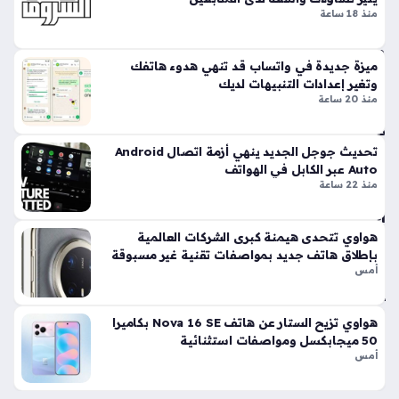
المكالمات الإعلانية غير المرغوب فيها بشكل جذري. تأتي هذه
ه
منذ 18 ساعة
الخطوة…
منذ
8
ميزة جديدة في واتساب قد تنهي هدوء هاتفك
سا
وتغير إعدادات التنبيهات لديك
منذ 20 ساعة
عا
ت
تحديث جوجل الجديد ينهي أزمة اتصال Android
Auto عبر الكابل في الهواتف
مو
منذ 22 ساعة
جة
اخت
راق
هواوي تتحدى هيمنة كبرى الشركات العالمية
ات
بإطلاق هاتف جديد بمواصفات تقنية غير مسبوقة
أمس
هات
في
ة
هواوي تزيح الستار عن هاتف Nova 16 SE بكاميرا
ذكي
50 ميجابكسل ومواصفات استثنائية
ة
أمس
تلا
ح