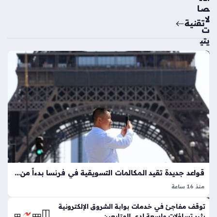
صا
لا
تقنية
ت
يتي
ح
مج
دداً
الا
ست
علا
م
عن
أرق
ام
اله
ات
قواعد جديدة تقيد المكالمات التسويقية في فرنسا بدءاً من 11 أغسطس المقبل
ف
منذ 16 ساعة
عبر
البيع عبر الهاتف بصيغته التقليدية يقترب من نهايته الحتمية في
تط
توقف مفاجئ في خدمات بوابة الشروق الإلكترونية
فرنسا، حيث تبدأ السلطات تطبيق قانون جديد يهدف إلى تقييد
بيق
يثير تساؤلات واسعة لدى المتابعين