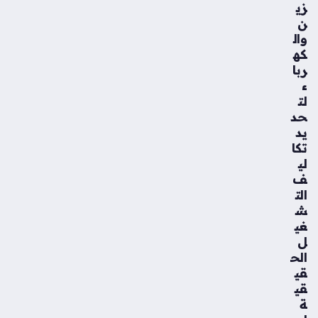
زي
ن
وال
كه
ربا
ء
لت
حد
يد
تكا
لي
ف
الت
ش
غي
ل
الح
قي
قي
ة