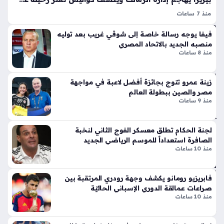
بط
لا
لب
منذ 7 ساعات
ق
من
خوان بيزيرا يخرج عن صمته تجاه إدارة الزمالك، حيث كشف
أيق
فيفا يوجه رسالة خاصة إلى شوقي غريب بعد توليه
فلي
البرازيلي عن أزمة حادة تتعلق بعرض احتراف خارجي من شباب
ونت
منصبه الجديد بالاتحاد المصري
ك
أهلي دبي، مؤكدًا أن الإدارة تنصلت من وعودها السابقة بشأن…
ها
منذ 8 ساعات
منذ
الج
دي
سا
زينة عمرو تتوج بجائزة أفضل لاعبة في مواجهة
دة
عة
مصر والصين ببطولة العالم
ذا
واح
منذ 9 ساعات
ت
دة
الإث
ني
لجنة الحكام تطلق معسكر الفوج الثاني لنخبة
ع
الصافرة استعداداً للموسم الرياضي الجديد
تح
منذ 10 ساعات
شر
ذير
أس
ات
طو
أمن
فابريزيو رومانو يكشف وجهة رودري المرتقبة بين
انة
ية
صراعات عمالقة الدوري الإسباني الحاليّة
ونا
س
منذ 10 ساعات
قل
عو
الح
دي