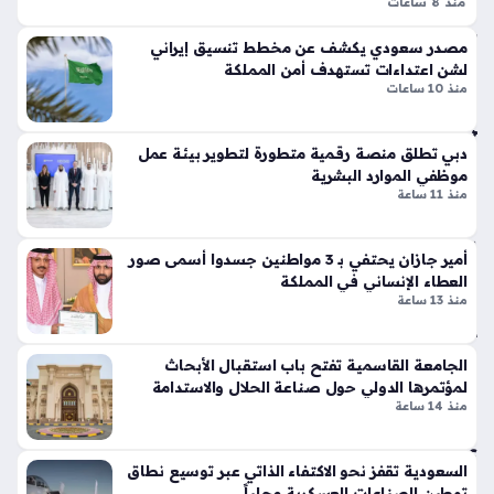
وج
منذ 8 ساعات
تي
الاعتداءات الإرهابية الحوثية تسببت في إصابة أحد عشر مدنياً في
ما
س
مصدر سعودي يكشف عن مخطط تنسيق إيراني
عة
منطقة نجران يوم الخميس الموافق السادس من أغسطس عام
وبر
لشن اعتداءات تستهدف أمن المملكة
الح
ألفين وستة وعشرين، حيث أكد اللواء تركي المالكي أن هذه الأفعال…
سب
منذ 10 ساعات
وث
ورت
ي
س
منذ
دبي تطلق منصة رقمية متطورة لتطوير بيئة عمل
تك
موظفي الموارد البشرية
سر
43
منذ 11 ساعة
قوا
دقي
عد
قة
الت
أمير جازان يحتفي بـ 3 مواطنين جسدوا أسمى صور
ص
العطاء الإنساني في المملكة
منذ 13 ساعة
تح
مي
ال
م
ف
الت
الجامعة القاسمية تفتح باب استقبال الأبحاث
ع
قلي
لمؤتمرها الدولي حول صناعة الحلال والاستدامة
س
دي
منذ 14 ساعة
كر
بلم
ي
سا
السعودية تقفز نحو الاكتفاء الذاتي عبر توسيع نطاق
ثلاث
ت
توطين الصناعات العسكرية محلياً