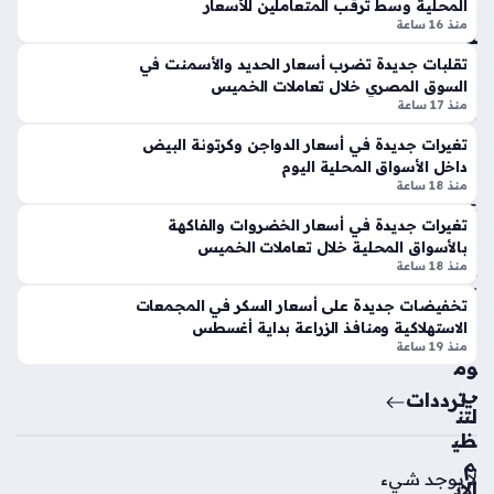
أوو
المحلية وسط ترقب المتعاملين للأسعار
الم
استقراراً نسبياً في سعر المعدن النفيس مقابل العملة الوطنية،
ري
منذ 16 ساعة
ص
ويأتي هذا…
في
ري
تقلبات جديدة تضرب أسعار الحديد والأسمنت في
حا
ة
السوق المصري خلال تعاملات الخميس
دث
منذ 17 ساعة
منذ
ة
8
س
تغيرات جديدة في أسعار الدواجن وكرتونة البيض
داخل الأسواق المحلية اليوم
طو
سا
منذ 18 ساعة
م
عا
سل
تغيرات جديدة في أسعار الخضروات والفاكهة
ت
ح
بالأسواق المحلية خلال تعاملات الخميس
قر
منذ 18 ساعة
ب
الج
تخفيضات جديدة على أسعار السكر في المجمعات
من
هاز
الاستهلاكية ومنافذ الزراعة بداية أغسطس
زله
الق
منذ 19 ساعة
وم
منذ
ي
ترددات
6
لتن
سا
ظي
عا
م
لا يوجد شيء
الات
ت