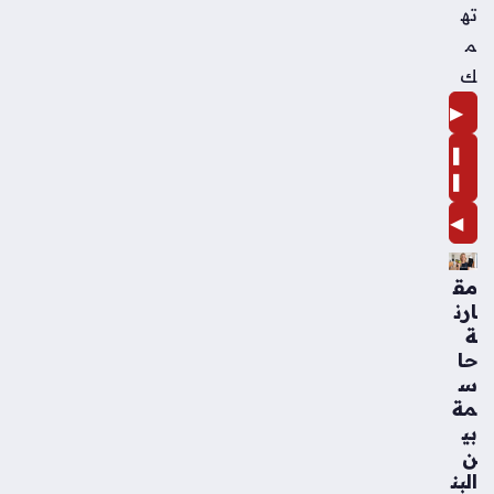
ته
م
ك
▶
❚
❚
◀
مق
ارن
ة
حا
س
مة
بي
ن
البن