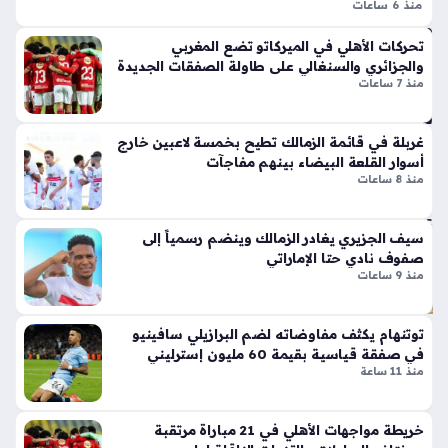
من
منذ 6 ساعات
ر
مان
منتخب مصر تحت 17 سنة للكرة الطائرة استهل مشاركته في
الج
تحركات الأهلي في الميركاتو تضع المغربي
ش
البطولة العربية بتقديم عرض فني قوي أمام نظيره الكويتي، حيث
دل
والجزائري والسنغالي على طاولة الصفقات الجديدة
ست
سيطر الفريق على مجريات اللقاء وحسمه بثلاثة أشواط نظيفة،
بإ
منذ 7 ساعات
ر
مما…
ط
سي
لا
تي
غربلة في قائمة الزمالك تطيح بخمسة لاعبين خارج
ق
منذ
أسوار القلعة البيضاء بينهم مفاجآت
أيق
منذ 8 ساعات
سا
ونت
ها
عة
الج
سيف الجزيري يغادر الزمالك وينضم رسمياً إلى
واح
دي
صفوف نادي حتا الإماراتي
دة
منذ 9 ساعات
دة
ذا
ت
تح
توتنهام يكثف مفاوضاته لضم البرازيلي سافينيو
الإث
ذير
في صفقة قياسية بقيمة 60 مليون إسترليني
ني
ات
منذ 11 ساعة
ع
جو
شر
ية
خريطة مواجهات الأهلي في 21 مباراة مرتقبة
أس
من