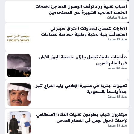
حالة الطقس اليوم تشهد تقلبات جوية واسعة حيث توقع المركز
الر
تين
أسباب تقنية وراء توقف الوصول المفاجئ لخدمات
عد
الوطني للأرصاد هطول أمطار رعدية مصحوبة بزخات من البرد على
نتا
المنصة العالمية الشهيرة لدى المستخدمين
ية
أجزاء من مناطق نجران وجازان وعسير والباحة ومكة المكرمة، مع…
ل
منذ 9 ساعات
في
ج
عد
الإمارات تتصدى لمحاولات اختراق سيبراني
ي
ة
استهدفت بنية تحتية وطنية حساسة بقطاعات
تي
منذ 11 ساعة
منا
حيوية
س
ط
وبر
ق
سب
6 أسباب علمية تجعل جازان عاصمة البرق الأولى
منذ
في العالم العربي
ورت
منذ 12 ساعة
سا
س
تك
عة
سر
تغييرات جذرية في مسيرة الإعلامي وليد الفراج تثير
واح
قوا
جدلاً واسعاً بالسعودية
دة
عد
منذ 15 ساعة
الت
ص
عب
مبتكرون شباب يطوعون تقنيات الذكاء الاصطناعي
مي
د
لإحداث تحول نوعي في القطاع الصحي
م
الل
منذ 17 ساعة
الت
ه