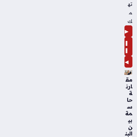
ته
م
ك
▶
❚
❚
◀
مق
ارن
ة
حا
س
مة
بي
ن
البن