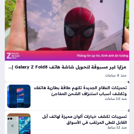
3
تثن
سا
ائي
ة
عا
يق
ت
ط
ع
خلا
لها
رج
ل
مزايا غير مسبوقة لتحويل شاشة هاتف Galaxy Z Fold8 إلى تجربة سينمائية متكاملة
م
سا
منذ 8 ساعات
فة
يعد هاتف Galaxy Z Fold8 نقلة نوعية في عالم الأجهزة المحمولة
تحديثات النظام الجديدة تلتهم طاقة بطارية هاتفك
آلا
بفضل شاشته القابلة للطي التي تأتي بنسبة عرض إلى ارتفاع تبلغ
وتكشف أسباب استنزاف الشحن المفاجئ
ف
4:3، حيث صُمم هذا الهاتف ليقدم تجربة سينمائية…
منذ 10 ساعات
الك
يلو
مت
تسريبات تكشف خيارات ألوان مميزة لهاتف آبل
را
القابل للطي المرتقب في الأسواق
ت
منذ 12 ساعة