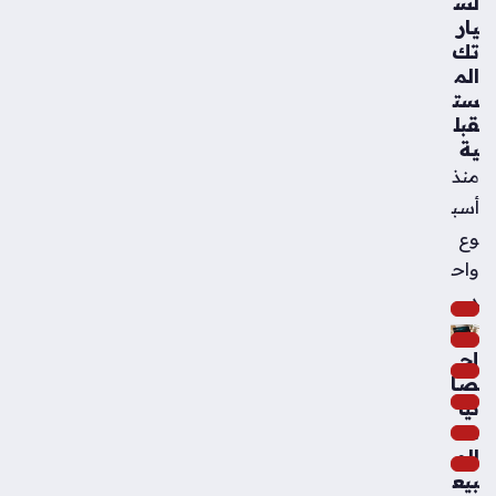
لس
يار
تك
الم
ست
قبل
ية
منذ
أسب
وع
واح
د
إح
صا
ئيا
ت
الم
بيع