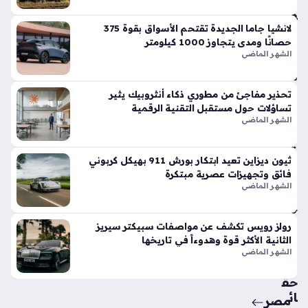
وت
فو
قاً
لانشيا جاما الجديدة تقتحم الأسواق بقوة 375
حصانًا ومدى يتجاوز 1000 كيلومتر
في
الشهر الماضي
الأ
س
وا
تحذير مفاجئ من مطوري ذكاء أنثروبيك يثير
ق
تساؤلات حول مستقبل التقنية الرقمية
الح
الشهر الماضي
الي
ة
ثيون ديزاين تعيد ابتكار بورش 911 بهيكل كربوني
منذ
فائق وتجهيزات عصرية مبتكرة
أسب
الشهر الماضي
وع
واح
رولز رويس تكشف عن مواصفات سبيكتر سيريز
الثانية الأكثر قوة وهدوءاً في تاريخها
د
الشهر الماضي
حق
ائ
مصر