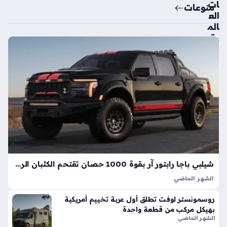
ات
منوعات
الع
الم
ية
تك
ش
ف
ال
سي
ارة
الك
هرب
ائي
ة
الأك
شيلبي باجا رابتور آر بقوة 1000 حصان تقتحم الكثبان الرملية بأداء خارق
ثر
الشهر الماضي
اعت
تعد شيلبي باجا رابتور آر طفرة هندسية تجسد مفهوم القوة
ما
روسمونستر لوفت تطلق أول عربة تخييم أمريكية
المفرطة التي تكسر حواجز الأداء التقليدية في شاحنات البيك أب، إذ
دي
بهيكل مركب من قطعة واحدة
ارتقت بهذه الفئة إلى مستويات غير مسبوقة بفضل تعديلات…
ة
الشهر الماضي