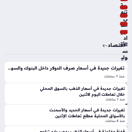
منذ
حة
سا
تنه
عتي
ي
اس
ن
تير
اد
تط
الأن
اقتصاد
ورا
س
ت
ولي
حا
ن
دة
تغيرات جديدة في أسعار صرف الدولار داخل البنوك والسوق الموازية اليوم الاثنين
وت
في
عت
منذ 7 ساعات
الز
مد
سعر الدولار في البنوك والسوق السوداء اليوم الإثنين 10 – 8 – 2026
مال
تغيرات جديدة في أسعار الذهب بالسوق المحلي
كلي
يمثل محور اهتمام واسع للعديد من الأفراد والمستثمرين، حيث
ك
خلال تعاملات اليوم الاثنين
اً
شهدت التعاملات المالية تقلبات طفيفة عكست حالة من…
بي
منذ 7 ساعات
عل
ن
ى
تغيرات جديدة في أسعار الحديد والأسمنت
ش
الب
بالأسواق المحلية مطلع تعاملات الإثنين
كو
دائ
منذ 8 ساعات
ى
ل
قفزة مفاجئة في أسعار الذهب بمصر رغم تراجع