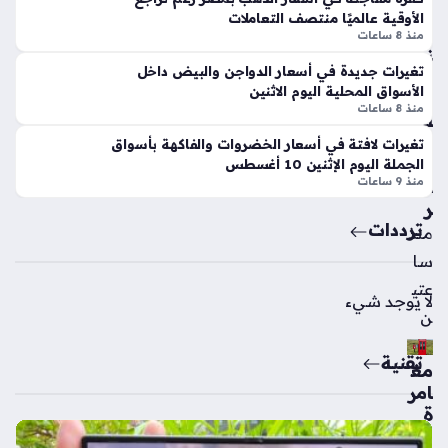
الف
الم
الأوقية عالميًا منتصف التعاملات
يفا
ص
منذ 8 ساعات
ور
نع
حي
تغيرات جديدة في أسعار الدواجن والبيض داخل
ة
ل
الأسواق المحلية اليوم الاثنين
مح
مو
منذ 8 ساعات
لياً
هب
في
تغيرات لافتة في أسعار الخضروات والفاكهة بأسواق
ة
م
الجملة اليوم الإثنين 10 أغسطس
واع
منذ 9 ساعات
ص
دة
ر
وع
ترددات
منذ
ود
سا
ة
نج
عتي
لا يوجد شيء
م
ن
مثي
ر
تقنية
مغ
للج
امر
دل
ة
منذ
اس