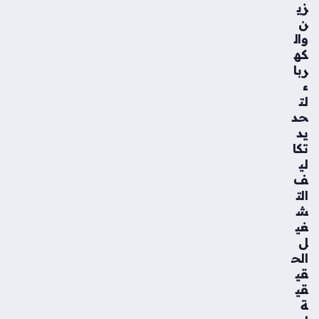
زي
ن
وال
كه
ربا
ء
لت
حد
يد
تكا
لي
ف
الت
ش
غي
ل
الح
قي
قي
ة