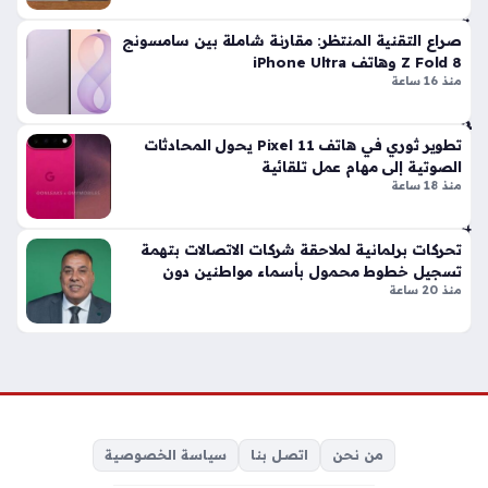
لإن
قاذ
صراع التقنية المنتظر: مقارنة شاملة بين سامسونج
كش
Z Fold 8 وهاتف iPhone Ultra
ك
منذ 16 ساعة
هات
ف
أثر
تطوير ثوري في هاتف Pixel 11 يحول المحادثات
الصوتية إلى مهام عمل تلقائية
ي
منذ 18 ساعة
منذ
4
تحركات برلمانية لملاحقة شركات الاتصالات بتهمة
سا
تسجيل خطوط محمول بأسماء مواطنين دون
عا
منذ 20 ساعة
علمهم
ت
س
ون
ي
تر
من نحن
اتصل بنا
سياسة الخصوصية
ص