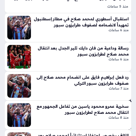
يرا
لا
منذ 5 ساعات
منذ
ق
محمد صلاح يخضع للفحص الطبي مع طرابزون سبور تمثل
أيق
سا
استقبال أسطوري لمحمد صلاح في مطار إسطنبول
الخطوة الحاسمة قبل التوقيع الرسمي؛ إذ توجه النجم المصري
ونت
تمهيداً لانضمامه لصفوف طرابزون سبور
عة
صباح اليوم نحو مستشفى أجيبادم ماسلاك بمدينة إسطنبول لإجراء
منذ 6 ساعات
ها
سلسلة من الاختبارات…
واح
الج
دة
دي
رسالة وداعية من فان دايك تثير الجدل بعد انتقال
دة
محمد صلاح لطرابزون سبور
ذا
الج
منذ 6 ساعات
ت
ام
الإث
عة
رد فعل إبراهيم فايق على انضمام محمد صلاح إلى
ني
الق
صفوف طرابزون سبور التركي
ع
اس
منذ 7 ساعات
شر
مي
أس
ة
طو
تفت
سخرية عمرو محمود ياسين من تفاعل الجمهور مع
انة
ح
انتقال محمد صلاح لطرابزون سبور
ونا
منذ 8 ساعات
با
قل
ب
الح
اس
الكاف يخصص احتفاءً استثنائياً لمحمد صلاح بعد