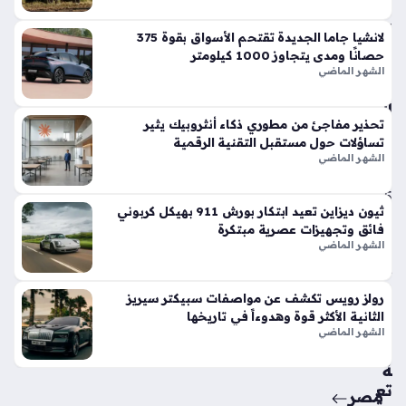
في
الأ
لانشيا جاما الجديدة تقتحم الأسواق بقوة 375
س
حصانًا ومدى يتجاوز 1000 كيلومتر
وا
الشهر الماضي
ق
الح
تحذير مفاجئ من مطوري ذكاء أنثروبيك يثير
الي
تساؤلات حول مستقبل التقنية الرقمية
ة
الشهر الماضي
منذ
5
ثيون ديزاين تعيد ابتكار بورش 911 بهيكل كربوني
أيام
فائق وتجهيزات عصرية مبتكرة
الشهر الماضي
حق
ائ
رولز رويس تكشف عن مواصفات سبيكتر سيريز
ق
الثانية الأكثر قوة وهدوءاً في تاريخها
من
الشهر الماضي
سي
ة
تع
مصر