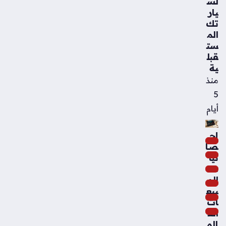
لس
يار
تك
الم
ست
قبل
ية
منذ
5
أيام
إح
صا
ئيا
ت
الم
بيع
ات
الع
الم