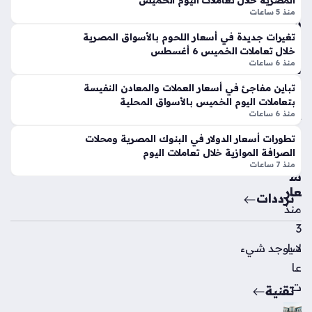
المصرية خلال تعاملات اليوم الخميس
د
و
منذ 5 ساعات
الت
س
عا
ط
تغيرات جديدة في أسعار اللحوم بالأسواق المصرية
خلال تعاملات الخميس 6 أغسطس
قد
تر
منذ 6 ساعات
مع
ق
مح
ب
تباين مفاجئ في أسعار العملات والمعادن النفيسة
مد
الم
بتعاملات اليوم الخميس بالأسواق المحلية
ص
تعا
منذ 6 ساعات
لاح
ملي
تطورات أسعار الدولار في البنوك المصرية ومحلات
ن
منذ
الصرافة الموازية خلال تعاملات اليوم
للأ
منذ 7 ساعات
3
س
سا
عار
ترددات
عا
منذ
ت
3
لا يوجد شيء
سا
عا
ت
تقنية