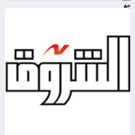
جه
از
تن
ظي
م
الات
صا
لا
ت
يس
تعي
د
خد
ما
ت
من
ص
ة
أرق
ام