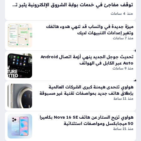
ي
توقف مفاجئ في خدمات بوابة الشروق الإلكترونية يثير تساؤلات واسعة لدى المتابعين
عبر
منذ 4 ساعات
تط
الصفحة غير متاحة هي الرسالة التي قد تواجه القارئ عند محاولة
بي
ميزة جديدة في واتساب قد تنهي هدوء هاتفك
الوصول إلى محتوى معين عبر منصات الأخبار الرقمية، وتعد ظاهرة
ق
وتغير إعدادات التنبيهات لديك
الصفحة غير متاحة إحدى التحديات التقنية التي تؤثر على…
M
منذ 7 ساعات
y
N
تحديث جوجل الجديد ينهي أزمة اتصال Android
TR
Auto عبر الكابل في الهواتف
A
منذ 9 ساعات
للم
ست
خد
هواوي تتحدى هيمنة كبرى الشركات العالمية
مي
بإطلاق هاتف جديد بمواصفات تقنية غير مسبوقة
ن
منذ 11 ساعة
منذ
28
هواوي تزيح الستار عن هاتف Nova 16 SE بكاميرا
50 ميجابكسل ومواصفات استثنائية
دقي
منذ 21 ساعة
قة