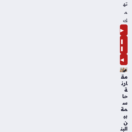
ته
م
ك
▶
❚
❚
◀
مق
ارن
ة
حا
س
مة
بي
ن
البن