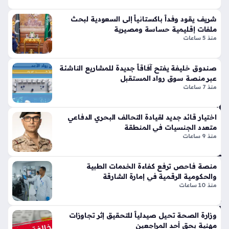
ست
تي
حالة الطقس في الإمارات هي محور اهتمام الكثيرين ممن يتابعون
دام
س
شريف يقود وفداً باكستانياً إلى السعودية لبحث
نشرات المركز الوطني للأرصاد، حيث يشهد يوم غد الجمعة تحولات
ة
وبر
ملفات إقليمية حساسة ومصيرية
جوية تتسم بالاعتدال الممزوج بظهور السحب الركامية في بعض
منذ
منذ 5 ساعات
سب
المناطق،…
ورت
55
س
دقي
صندوق خليفة يفتح آفاقاً جديدة للمشاريع الناشئة
تك
عبر منصة سوق رواد المستقبل
قة
سر
منذ 7 ساعات
قوا
ال
عد
اختيار قائد جديد لقيادة التحالف البحري الدفاعي
س
الت
متعدد الجنسيات في المنطقة
عو
ص
منذ 9 ساعات
دي
مي
ة
م
تق
الت
منصة فاحص ترفع كفاءة الخدمات الطبية
فز
قلي
والحكومية الرقمية في إمارة الشارقة
نح
دي
منذ 10 ساعات
و
بلم
الاك
سا
وزارة الصحة تحيل صيدلياً للتحقيق إثر تجاوزات
تفا
ت
مهنية بحق أحد المراجعين