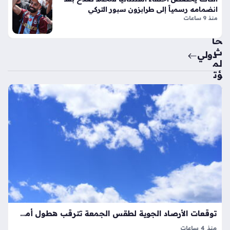
رك
تقب
انضمامه رسمياً إلى طرابزون سبور التركي
ة
ال
منذ 9 ساعات
الي
الأب
دو
حا
ي
ث
دولي
منذ
لم
ؤت
شه
مر
ر
ها
واح
الد
ول
د
ي
حو
بنت
ل
لي
صن
كون
اع
تين
ة
نتا
الح
ل
لال
توقعات الأرصاد الجوية لطقس الجمعة تترقب هطول أمطار في مناطق متفرقة
ج
والا
ي
منذ 4 ساعات