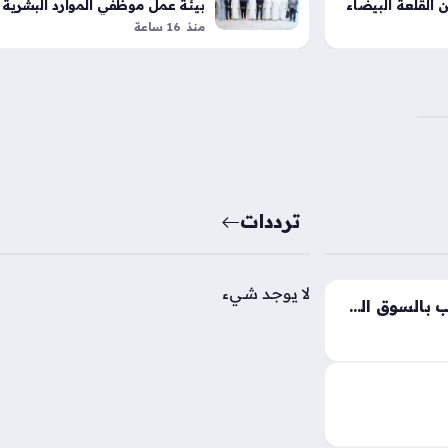
 القلعة البيضاء
بيئة عمل موظفي الموارد البشرية
منذ 16 ساعة
ترددات
لا يوجد شيء
تذبذب ملحوظ في أسعار الذهب بالسوق المحلي خلال تعاملات الجمعة الثامن من أغسطس
ق المصري تشهد
تقلبات ملحوظة بعد تسجيل زيادة بلغت 25 جنيهًا خلال
املون حركة أسعار
وة…