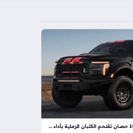
شيلبي باجا رابتور آر بقوة 1000 حصان تقتحم الكثبان الرملية بأداء خارق