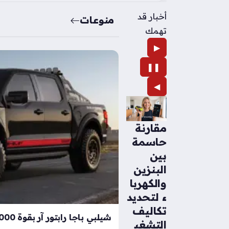
أخبار قد
منوعات
تهمك
▶
❚❚
◀
مقارنة
حاسمة
بين
البنزين
والكهربا
ء لتحديد
تكاليف
التشغي