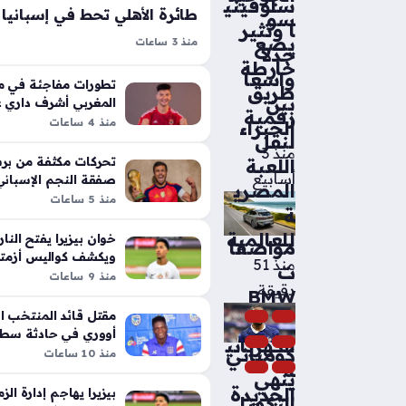
سلوفيني
سو
ا وتثير
يضع
منذ 3 ساعات
جدلاً
بعثة الأهلي تصل إسبانيا لبدء معسكر ا
خارطة
واسعاً
الجديد ضمن تحركات النادي لتعزيز ص
تطورات مفاجئة في م
طريق
بين
وبدنيا، حيث ترأس طارق قنديل وفد الل
المغربي أشرف داري عن
رقمية
منذ 4 ساعات
الخبراء
الفني لضمان نجاح هذه المرحلة المح
لنقل
منذ 3
تحركات مكثفة من بر
اللعبة
أسابيع
صفقة النجم الإسبان
المصري
فليك
منذ 5 ساعات
ة
للعالمية
خوان بيزيرا يفتح النار
مواصفا
ويكشف كواليس أزمته 
منذ 51
ت
منذ 9 ساعات
دقيقة
BMW
مقتل قائد المنتخب ال
iX5
أووري في حادثة سط
الكهربائي
كومباني
منزله
منذ 10 ساعات
ة
ينهي
الجديدة
بيزيرا يهاجم إدارة ا
التكهنا