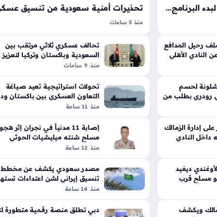
طائرة الأهلي تحط في إسبانيا لبدء البرنامج التحضيري استعداداً للموسم الكروي الجديد
منذ 5 ساعات
لإعداد للموسم
التهديدات الأمنية المرتبطة بـ تنسيق فصائل مسلحة
فوف الفريق فنيا
عراقية مع الحوثيين تضع المملكة العربية السعودية
لف رحيل المدافع
تحالف عسكري ثلاثي مرتقب بين
اعبين والجهاز
 النادي الأهلي
السعودية وباكستان وتركيا لتعزيز 
أمام تحديات استراتيجية بالغة الدقة، حيث تشير تقا
المنطقة
منذ 9 ساعات
ورية،…
استخباراتية دولية إلى وجود مخططات لشن هجم
وشيكة…
شلونة لحسم
تحولات استراتيجية تعيد صياغة
ي رودري بطلب من
التعاون العسكري بين باكستان ود
الخليج العربي
منذ 11 ساعة
 على إدارة الزمالك
إصابة 11 مدنياً في نجران إثر هج
داخل النادي
مسلح شنته ميليشيات الحوثي
الحدودية
منذ 12 ساعة
أوغندي ديفيد
مصدر سعودي يكشف عن مخطط
و مسلح قرب
تنسيق إيراني لشن اعتداءات تست
أمن المملكة
منذ 14 ساعة
لزمالك ويكشف
دبي تطلق منصة رقمية متطورة لت