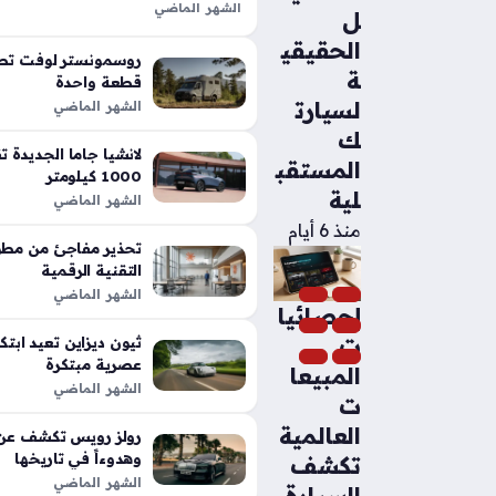
الشهر الماضي
ل
تعد شيلبي باجا رابتور آر طفرة هندس
الحقيقي
الأداء التقليدية في شاحنات البيك أب،
روسمونستر لوفت تطل
ة
بفضل تعديلات…
قطعة واحدة
لسيارت
الشهر الماضي
ك
المستقب
1000 كيلومتر
لية
الشهر الماضي
منذ 6 أيام
تحذير مفاجئ من مطور
التقنية الرقمية
الشهر الماضي
إحصائيا
ت
عصرية مبتكرة
المبيعا
الشهر الماضي
ت
العالمية
رولز رويس تكشف عن م
وهدوءاً في تاريخها
تكشف
الشهر الماضي
السيارة