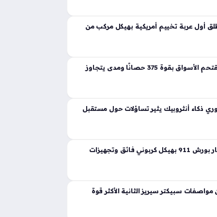
ية تجسد مفهوم القوة المفرطة التي تكسر حواجز
 إذ ارتقت بهذه الفئة إلى مستويات غير مسبوقة
ق أول عربة تخييم أمريكية بهيكل مركب من
لانشيا جاما الجديدة تقتحم الأسواق بقوة 375 حصانًا ومدى يتجاوز
ي ذكاء أنثروبيك يثير تساؤلات حول مستقبل
ثيون ديزاين تعيد ابتكار بورش 911 بهيكل كربوني فائق وتجهيزات
واصفات سبيكتر سيريز الثانية الأكثر قوة