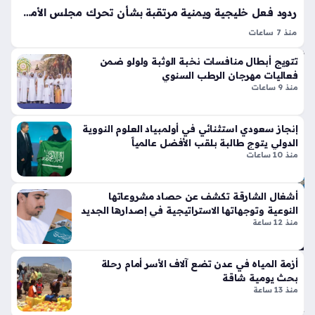
ع
تين
ردود فعل خليجية ويمنية مرتقبة بشأن تحرك مجلس الأمن ضد تصعيد الحوثيين
ال
نتا
ص
منذ 7 ساعات
ل
تفاعل مجلس الأمن الدولي مؤخراً مع التطورات الميدانية ببيان حازم
ح
ج
تتويج أبطال منافسات نخبة الوثبة ولولو ضمن
ي
أدان فيه هجمات الحوثيين ضد السعودية والسفن التجارية، وهو
ي
فعاليات مهرجان الرطب السنوي
موقف يمثل جوهر ردود الفعل الإقليمية على {الكلمة المفتاحية}
منذ
تي
منذ 9 ساعات
التي أثارت…
سا
س
وبر
عة
إنجاز سعودي استثنائي في أولمبياد العلوم النووية
سب
واح
الدولي يتوج طالبة بلقب الأفضل عالمياً
ورت
منذ 10 ساعات
دة
س
تك
سر
أشغال الشارقة تكشف عن حصاد مشروعاتها
ال
قوا
النوعية وتوجهاتها الاستراتيجية في إصدارها الجديد
س
منذ 12 ساعة
عد
عو
الت
دي
ص
ة
أزمة المياه في عدن تضع آلاف الأسر أمام رحلة
مي
ت
بحث يومية شاقة
م
ض
منذ 13 ساعة
الت
ع