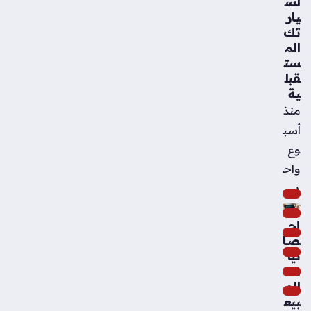
لس
يار
تك
الم
ست
قبل
ية
منذ
أسب
وع
واح
د
إح
صا
ئيا
ت
الم
بيع