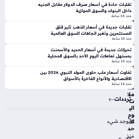
لاك
بر
تقلبات حادة في أسعار صرف الدولار مقابل الجنيه
س
داخل البنوك والسوق الموازية
ي
ي
منذ 14 ساعة
بالأ
يح
س
س
تقلبات جديدة في أسعار الذهب تثير قلق
وا
المستثمرين وتغير اتجاهات السوق العالمية
م
ق
منذ 15 ساعة
ص
الم
فق
تحركات جديدة في أسعار الحديد والأسمنت
ص
ة
بمستهل تعاملات اليوم الأحد بالسوق المحلية
ري
انت
منذ 16 ساعة
ة
قا
تفاوت أسعار علب حلوى المولد النبوي 2026 بين
خلا
ل
الاقتصادية والأنواع الفاخرة بالأسواق
ل
الن
منذ 16 ساعة
تعا
ج
ملا
م
ترددات
ت
الإ
الي
سب
وم
ان
لا يوجد شيء
الأ
ي
حد
سي
منذ
رج