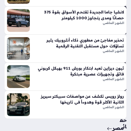
وت
فو
قاً
لانشيا جاما الجديدة تقتحم الأسواق بقوة 375
حصانًا ومدى يتجاوز 1000 كيلومتر
في
الشهر الماضي
الأ
س
وا
تحذير مفاجئ من مطوري ذكاء أنثروبيك يثير
ق
تساؤلات حول مستقبل التقنية الرقمية
الح
الشهر الماضي
الي
ة
ثيون ديزاين تعيد ابتكار بورش 911 بهيكل كربوني
منذ
فائق وتجهيزات عصرية مبتكرة
أسب
الشهر الماضي
وع
واح
رولز رويس تكشف عن مواصفات سبيكتر سيريز
الثانية الأكثر قوة وهدوءاً في تاريخها
د
الشهر الماضي
حق
ائ
مصر