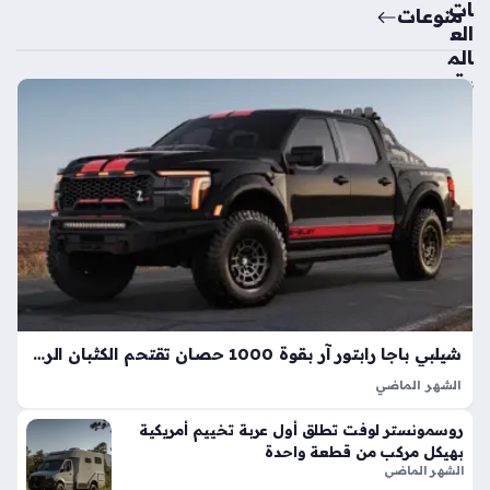
ات
منوعات
الع
الم
ية
تك
ش
ف
ال
سي
ارة
الك
هرب
ائي
ة
الأك
شيلبي باجا رابتور آر بقوة 1000 حصان تقتحم الكثبان الرملية بأداء خارق
ثر
الشهر الماضي
اعت
تعد شيلبي باجا رابتور آر طفرة هندسية تجسد مفهوم القوة
ما
روسمونستر لوفت تطلق أول عربة تخييم أمريكية
المفرطة التي تكسر حواجز الأداء التقليدية في شاحنات البيك أب، إذ
دي
بهيكل مركب من قطعة واحدة
ارتقت بهذه الفئة إلى مستويات غير مسبوقة بفضل تعديلات…
ة
الشهر الماضي