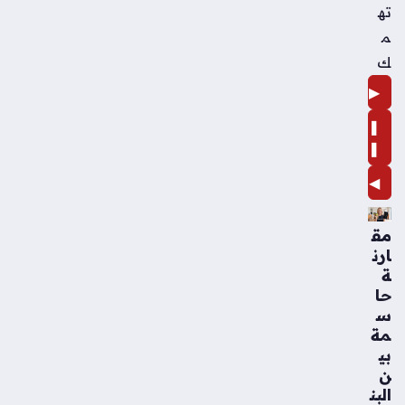
ته
م
ك
▶
❚
❚
◀
مق
ارن
ة
حا
س
مة
بي
ن
البن