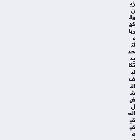
زي
ن
وال
كه
ربا
ء
لت
حد
يد
تكا
لي
ف
الت
ش
غي
ل
الح
قي
قي
ة