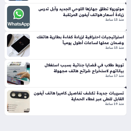
بي
ن
موتورولا تطلق جهازها اللوحي الجديد وآبل تدرس
زيادة أسعار هواتف آيفون المرتقبة
سا
منذ 13 ساعة
م
س
ون
استراتيجيات احترافية لزيادة كفاءة بطارية هاتفك
ج
وضمان عملها لساعات أطول يومياً
Z
منذ 15 ساعة
Fo
ld
تورط طلاب في قضايا جنائية بسبب استغلال
8
بياناتهم لاستخراج شرائح هاتف مجهولة
وه
منذ 17 ساعة
ات
ف
iP
تسريبات جديدة تكشف تفاصيل كاميرا هاتف آيفون
ho
القابل للطي عبر غطاء الحماية
منذ 19 ساعة
ne
Ult
ra
منذ