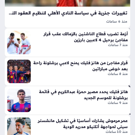
يته
ر
م
الج
تغييرات جذرية في سياسة النادي الأهلي لتنظيم العقود التجارية وحقوق إعلانات اللاعبين
بال
دل
دو
منذ 6 ساعات
بإ
ري
الاهلي يطبق سياسة مالية جديدة فيما يخص الحقوق التجارية
ط
أزمة تضرب قطاع الناشئين بالزمالك عقب قرار
للاعبين خلال الفترة المقبلة، حيث يهدف هذا التوجه إلى ضبط
منذ
لا
مفاجئ برحيل 4 لاعبين بارزين
العلاقة التعاقدية بعيدًا عن الالتزامات المالية الثابتة، إذ أكدت التقارير
سا
ق
منذ 7 ساعات
الأخيرة…
أيق
عة
ونت
واح
قرار مفاجئ من هانز فليك يمنح لاعبي برشلونة راحة
ها
بعد خوض مباراتين
دة
الج
منذ 8 ساعات
دي
دة
مبت
ذا
كر
هانز فليك يحدد مصير حمزة عبدالكريم في قائمة
ت
برشلونة للموسم الجديد
ون
منذ 9 ساعات
الإث
شب
ني
اب
ع
يط
عمر مرموش يشارك أساسيًا في تشكيل مانشستر
شر
وع
سيتي لمواجهة أتلتيكو مدريد الودية
أس
ون
منذ 10 ساعات