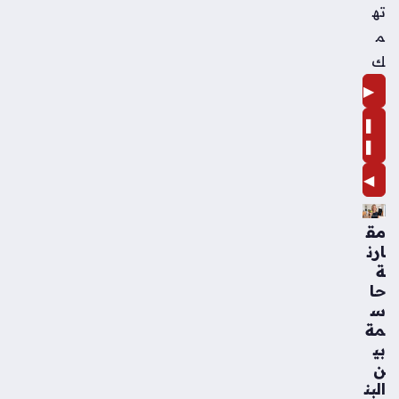
ته
م
ك
▶
❚
❚
◀
مق
ارن
ة
حا
س
مة
بي
ن
البن