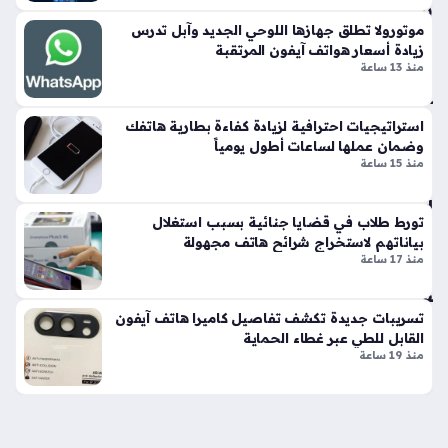
بي
ن
موتورولا تطلق جهازها اللوحي الجديد وآبل تدرس
زيادة أسعار هواتف آيفون المرتقبة
سا
منذ 13 ساعة
م
س
ون
استراتيجيات احترافية لزيادة كفاءة بطارية هاتفك
ج
وضمان عملها لساعات أطول يومياً
Z
منذ 15 ساعة
Fo
ld
تورط طلاب في قضايا جنائية بسبب استغلال
8
بياناتهم لاستخراج شرائح هاتف مجهولة
وه
منذ 17 ساعة
ات
ف
iP
تسريبات جديدة تكشف تفاصيل كاميرا هاتف آيفون
ho
القابل للطي عبر غطاء الحماية
منذ 19 ساعة
ne
Ult
ra
منذ