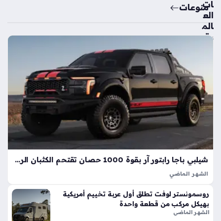
ات
منوعات
الع
الم
ية
تك
ش
ف
ال
سي
ارة
الك
هرب
ائي
ة
الأك
شيلبي باجا رابتور آر بقوة 1000 حصان تقتحم الكثبان الرملية بأداء خارق
ثر
الشهر الماضي
اعت
تعد شيلبي باجا رابتور آر طفرة هندسية تجسد مفهوم القوة
ما
روسمونستر لوفت تطلق أول عربة تخييم أمريكية
المفرطة التي تكسر حواجز الأداء التقليدية في شاحنات البيك أب، إذ
دي
بهيكل مركب من قطعة واحدة
ارتقت بهذه الفئة إلى مستويات غير مسبوقة بفضل تعديلات…
ة
الشهر الماضي