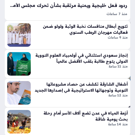
ع
تين
ردود فعل خليجية ويمنية مرتقبة بشأن تحرك مجلس الأمن ضد تصعيد الحوثيين
ال
نتا
ص
منذ 7 ساعات
ل
تفاعل مجلس الأمن الدولي مؤخراً مع التطورات الميدانية ببيان حازم
ح
ج
تتويج أبطال منافسات نخبة الوثبة ولولو ضمن
ي
أدان فيه هجمات الحوثيين ضد السعودية والسفن التجارية، وهو
ي
فعاليات مهرجان الرطب السنوي
موقف يمثل جوهر ردود الفعل الإقليمية على {الكلمة المفتاحية}
منذ
تي
منذ 9 ساعات
التي أثارت…
سا
س
وبر
عة
إنجاز سعودي استثنائي في أولمبياد العلوم النووية
سب
واح
الدولي يتوج طالبة بلقب الأفضل عالمياً
ورت
منذ 11 ساعة
دة
س
تك
سر
أشغال الشارقة تكشف عن حصاد مشروعاتها
ال
قوا
النوعية وتوجهاتها الاستراتيجية في إصدارها الجديد
س
منذ 12 ساعة
عد
عو
الت
دي
ص
ة
أزمة المياه في عدن تضع آلاف الأسر أمام رحلة
مي
ت
بحث يومية شاقة
م
ض
منذ 14 ساعة
الت
ع