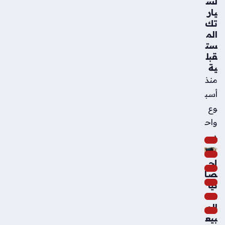
لس
يار
تك
الم
ست
قبل
ية
منذ
أسب
وع
واح
د
إح
صا
ئيا
ت
الم
بيع