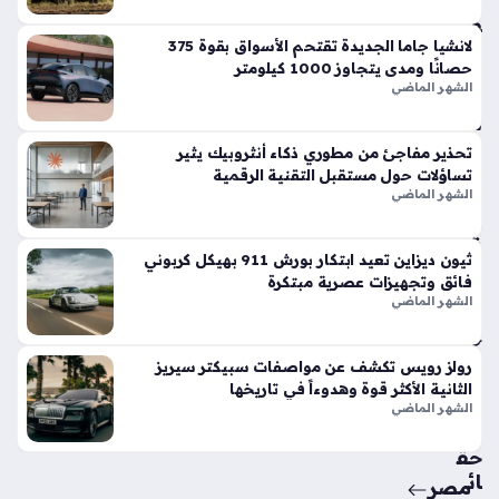
وت
فو
قاً
لانشيا جاما الجديدة تقتحم الأسواق بقوة 375
حصانًا ومدى يتجاوز 1000 كيلومتر
في
الشهر الماضي
الأ
س
وا
تحذير مفاجئ من مطوري ذكاء أنثروبيك يثير
ق
تساؤلات حول مستقبل التقنية الرقمية
الح
الشهر الماضي
الي
ة
ثيون ديزاين تعيد ابتكار بورش 911 بهيكل كربوني
منذ
فائق وتجهيزات عصرية مبتكرة
أسب
الشهر الماضي
وع
واح
رولز رويس تكشف عن مواصفات سبيكتر سيريز
الثانية الأكثر قوة وهدوءاً في تاريخها
د
الشهر الماضي
حق
ائ
مصر