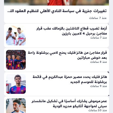
يته
ر
م
الج
تغييرات جذرية في سياسة النادي الأهلي لتنظيم العقود التجارية وحقوق إعلانات اللاعبين
بال
دل
دو
منذ 7 ساعات
بإ
ري
الاهلي يطبق سياسة مالية جديدة فيما يخص الحقوق التجارية
ط
أزمة تضرب قطاع الناشئين بالزمالك عقب قرار
للاعبين خلال الفترة المقبلة، حيث يهدف هذا التوجه إلى ضبط
منذ
لا
مفاجئ برحيل 4 لاعبين بارزين
العلاقة التعاقدية بعيدًا عن الالتزامات المالية الثابتة، إذ أكدت التقارير
سا
ق
منذ 7 ساعات
الأخيرة…
أيق
عة
ونت
واح
قرار مفاجئ من هانز فليك يمنح لاعبي برشلونة راحة
ها
بعد خوض مباراتين
دة
الج
منذ 8 ساعات
دي
دة
مبت
ذا
كر
هانز فليك يحدد مصير حمزة عبدالكريم في قائمة
ت
برشلونة للموسم الجديد
ون
منذ 9 ساعات
الإث
شب
ني
اب
ع
يط
عمر مرموش يشارك أساسيًا في تشكيل مانشستر
شر
وع
سيتي لمواجهة أتلتيكو مدريد الودية
أس
ون
منذ 10 ساعات