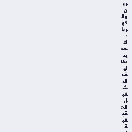
زي
ن
وال
كه
ربا
ء
لت
حد
يد
تكا
لي
ف
الت
ش
غي
ل
الح
قي
قي
ة