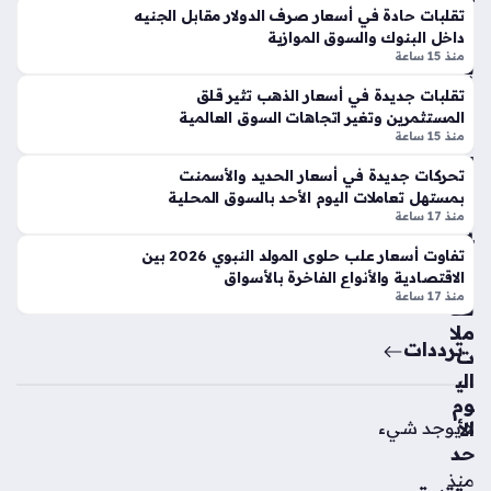
لاك
بر
تقلبات حادة في أسعار صرف الدولار مقابل الجنيه
س
داخل البنوك والسوق الموازية
ي
ي
منذ 15 ساعة
بالأ
يح
س
س
تقلبات جديدة في أسعار الذهب تثير قلق
وا
المستثمرين وتغير اتجاهات السوق العالمية
م
ق
منذ 15 ساعة
ص
الم
فق
تحركات جديدة في أسعار الحديد والأسمنت
ص
ة
بمستهل تعاملات اليوم الأحد بالسوق المحلية
ري
انت
منذ 17 ساعة
ة
قا
تفاوت أسعار علب حلوى المولد النبوي 2026 بين
خلا
ل
الاقتصادية والأنواع الفاخرة بالأسواق
ل
الن
منذ 17 ساعة
تعا
ج
ملا
م
ترددات
ت
الإ
الي
سب
وم
ان
لا يوجد شيء
الأ
ي
حد
سي
منذ
رج