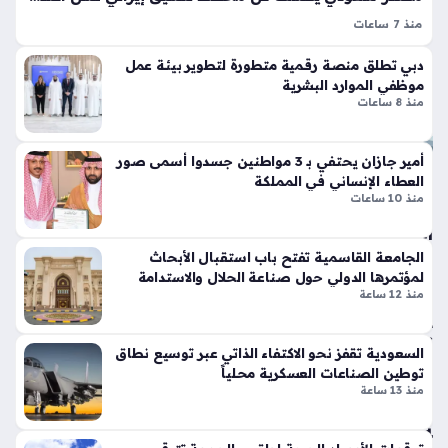
قة
تي
منذ 7 ساعات
منذ
س
التهديدات الأمنية الموجهة للمملكة تثير مخاوف دولية واسعة بعد
وبر
سا
دبي تطلق منصة رقمية متطورة لتطوير بيئة عمل
ورود معلومات استخباراتية دقيقة تشير إلى تنسيق عسكري عابر
سب
عتي
موظفي الموارد البشرية
للحدود يهدف لزعزعة استقرار المنطقة، حيث أكد مصدر سعودي
ورت
منذ 8 ساعات
ن
مسؤول أن بلاده…
س
تك
أمير جازان يحتفي بـ 3 مواطنين جسدوا أسمى صور
تح
سر
العطاء الإنساني في المملكة
ولا
قوا
منذ 10 ساعات
ت
عد
اس
الت
ترا
ص
الجامعة القاسمية تفتح باب استقبال الأبحاث
تي
مي
لمؤتمرها الدولي حول صناعة الحلال والاستدامة
منذ 12 ساعة
جي
م
ة
الت
تعي
قلي
السعودية تقفز نحو الاكتفاء الذاتي عبر توسيع نطاق
د
دي
توطين الصناعات العسكرية محلياً
صي
بلم
منذ 13 ساعة
اغ
سا
ة
ت