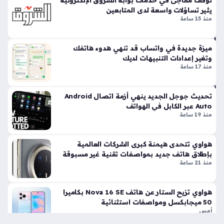
فرنسا، حيث تبدأ السلطات تطبيق قانون جديد يهدف إلى تقييد
ات
يثير تساؤلات واسعة لدى المتابعين
المكالمات الإعلانية غير المرغوب فيها بشكل جذري. تأتي هذه
ف
منذ 15 ساعة
الخطوة…
عبر
تط
بيق
ميزة جديدة في واتساب قد تنهي هدوء هاتفك
وتغير إعدادات التنبيهات لديك
ه
منذ 17 ساعة
منذ
5
تحديث جوجل الجديد ينهي أزمة اتصال Android
سا
Auto عبر الكابل في الهواتف
عا
منذ 19 ساعة
ت
هواوي تتحدى هيمنة كبرى الشركات العالمية
مو
بإطلاق هاتف جديد بمواصفات تقنية غير مسبوقة
منذ 21 ساعة
جة
اخت
راق
هواوي تزيح الستار عن هاتف Nova 16 SE بكاميرا
ات
50 ميجابكسل ومواصفات استثنائية
هات
أمس
في