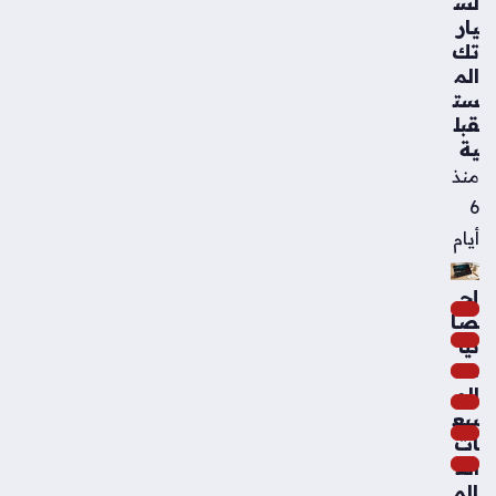
لس
يار
تك
الم
ست
قبل
ية
منذ
6
أيام
إح
صا
ئيا
ت
الم
بيع
ات
الع
الم