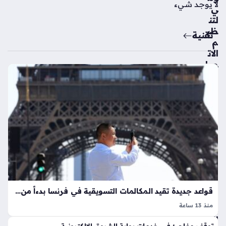
لا يوجد شيء
ي
لتن
ظي
تقنية
م
الات
صا
لا
ت
يتي
ح
مج
دداً
الا
ست
علا
م
عن
قواعد جديدة تقيد المكالمات التسويقية في فرنسا بدءاً من 11 أغسطس المقبل
أرق
منذ 13 ساعة
ام
البيع عبر الهاتف بصيغته التقليدية يقترب من نهايته الحتمية في
اله
توقف مفاجئ في خدمات بوابة الشروق الإلكترونية