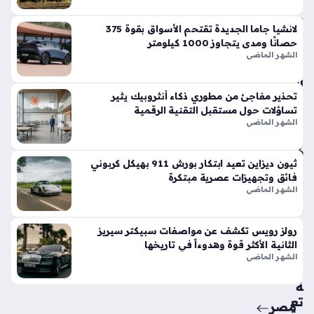
في
الأ
لانشيا جاما الجديدة تقتحم الأسواق بقوة 375
س
حصانًا ومدى يتجاوز 1000 كيلومتر
وا
الشهر الماضي
ق
الح
تحذير مفاجئ من مطوري ذكاء أنثروبيك يثير
الي
تساؤلات حول مستقبل التقنية الرقمية
ة
الشهر الماضي
منذ
6
ثيون ديزاين تعيد ابتكار بورش 911 بهيكل كربوني
أيام
فائق وتجهيزات عصرية مبتكرة
الشهر الماضي
حق
ائ
رولز رويس تكشف عن مواصفات سبيكتر سيريز
ق
الثانية الأكثر قوة وهدوءاً في تاريخها
من
الشهر الماضي
سي
ة
تع
مصر