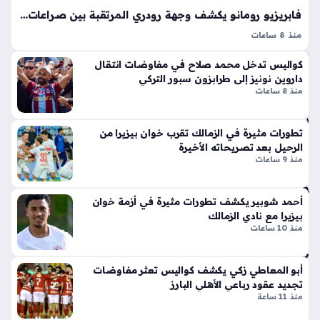
من
لا
فابريزيو رومانو يكشف وجهة رودري المرتقبة بين صراعات عمالقة الدوري الإسباني الحاليّة
زله
ق
منذ 8 ساعات
منذ
أيق
رودري يقترب من برشلونة في ظل تطورات الميركاتو الصيفي
ونت
3
كواليس تدخل محمد صلاح في مفاوضات انتقال
الساخنة، حيث يسعى اللاعب الإسباني لإنهاء مسيرته مع مانشستر
ها
سا
داروين نونيز إلى طرابزون سبور التركي
سيتي وبدء مرحلة احترافية جديدة، وتشير التقارير إلى أن رودري
الج
منذ 8 ساعات
عا
يقترب من…
دي
ت
دة
تطورات مثيرة في الزمالك تقرب خوان بيزيرا من
ذا
الرحيل بعد تصريحاته الأخيرة
ت
تح
منذ 9 ساعات
الإث
ال
ني
ف
ع
ع
أحمد شوبير يكشف تطورات مثيرة في أزمة خوان
شر
بيزيرا مع نادي الزمالك
س
منذ 10 ساعات
أس
كر
طو
ي
انة
ثلاث
أبو المعاطي زكي يكشف كواليس تعثر مفاوضات
ونا
ي
تجديد عقود رباعي الأهلي البارز
قل
مر
منذ 11 ساعة
الح
تق