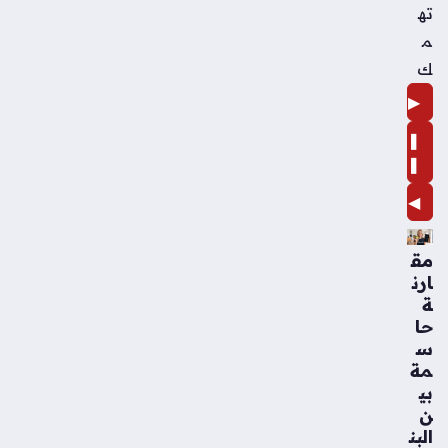
ته
م
ك
▶
❚
❚
◀
مق
ارن
ة
حا
س
مة
بي
ن
البن