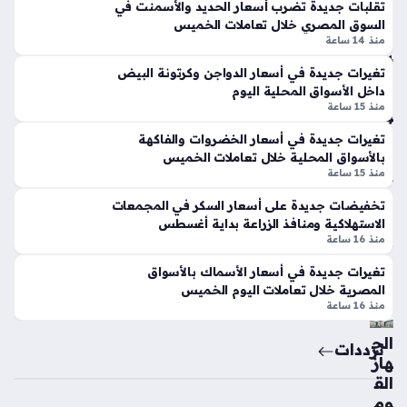
يه
تقلبات جديدة تضرب أسعار الحديد والأسمنت في
المحلية المصرية عند مستويات محددة، حيث سجل جرام الذهب
الخ
من
السوق المصري خلال تعاملات الخميس
عيار 24 نحو 6828 جنيهًا، بينما حافظ عيار 21 الأكثر طلبًا…
مي
ص
منذ 14 ساعة
س
به
بالأ
تغيرات جديدة في أسعار الدواجن وكرتونة البيض
الج
داخل الأسواق المحلية اليوم
س
دي
منذ 15 ساعة
وا
د
ق
بالا
تغيرات جديدة في أسعار الخضروات والفاكهة
الم
بالأسواق المحلية خلال تعاملات الخميس
تح
حل
منذ 15 ساعة
اد
ية
الم
تخفيضات جديدة على أسعار السكر في المجمعات
منذ
ص
الاستهلاكية ومنافذ الزراعة بداية أغسطس
ري
منذ 16 ساعة
13
منذ
سا
تغيرات جديدة في أسعار الأسماك بالأسواق
5
المصرية خلال تعاملات اليوم الخميس
عة
منذ 16 ساعة
سا
عا
الج
ترددات
هاز
ت
الق
وم