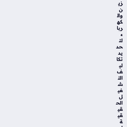
زي
ن
وال
كه
ربا
ء
لت
حد
يد
تكا
لي
ف
الت
ش
غي
ل
الح
قي
قي
ة