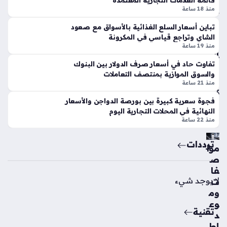
قائمة العلامات التجارية المعتمدة
الأ
س
منذ 18 ساعة
هل
ط
ي
تباين أسعار السلع الغذائية بالأسواق مع صعود
س
لض
الشاي وتراجع قياسي في المكرونة
الح
م
منذ 19 ساعة
ال
الم
تفاوت حاد في أسعار صرف الدولار بين البنوك
ي
وه
والسوق الموازية بمنتصف التعاملات
منذ
بة
منذ 21 ساعة
ثاب
13
فجوة سعرية كبيرة بين بورصة الدواجن والأسعار
يلو
سا
النهائية في المحلات التجارية اليوم
ما
عة
منذ 22 ساعة
سي
كو
ترددات
موا
منذ
ص
4
فا
سا
لا يوجد شيء
ت
عا
وم
وع
ت
تقنية
د
إط