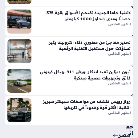
وت
فو
قاً
لانشيا جاما الجديدة تقتحم الأسواق بقوة 375
حصانًا ومدى يتجاوز 1000 كيلومتر
في
الشهر الماضي
الأ
س
وا
تحذير مفاجئ من مطوري ذكاء أنثروبيك يثير
ق
تساؤلات حول مستقبل التقنية الرقمية
الح
الشهر الماضي
الي
ة
ثيون ديزاين تعيد ابتكار بورش 911 بهيكل كربوني
منذ
فائق وتجهيزات عصرية مبتكرة
أسب
الشهر الماضي
وع
واح
رولز رويس تكشف عن مواصفات سبيكتر سيريز
الثانية الأكثر قوة وهدوءاً في تاريخها
د
الشهر الماضي
حق
ائ
مصر