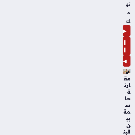
ته
م
ك
▶
❚
❚
◀
مق
ارن
ة
حا
س
مة
بي
ن
البن