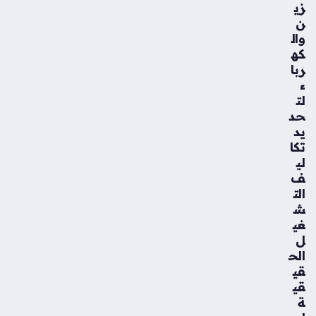
زي
ن
وال
كه
ربا
ء
لت
حد
يد
تكا
لي
ف
الت
ش
غي
ل
الح
قي
قي
ة