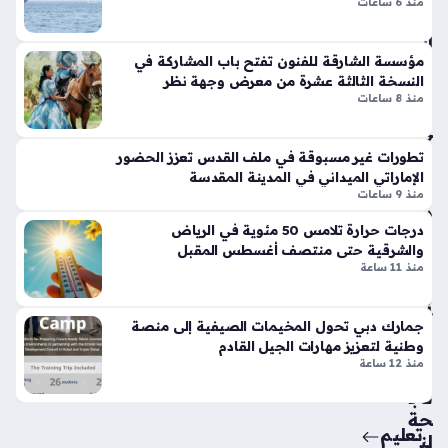
منذ 6 ساعات
تين
المواطنين وأصحاب…
بة
نتا
الي
ل
مؤسسة الشارقة للفنون تفتح باب المشاركة في
وم
ج
النسخة الثالثة عشرة من معرض وجهة نظر
الو
منذ 8 ساعات
ي
طن
تي
ي
س
منذ
تطورات غير مسبوقة في ملف القدس تعزز الحضور
وبر
الإماراتي الميداني في المدينة المقدسة
4
سب
منذ 9 ساعات
دقا
ورت
درجات حرارة تلامس 50 مئوية في الرياض
س
ئق
والشرقية حتى منتصف أغسطس المقبل
تك
تج
منذ 11 ساعة
سر
رب
قوا
ة
عد
جمارك دبي تحول المخيمات الصيفية إلى منصة
زرا
الت
وطنية لتعزيز مهارات الجيل القادم
عي
منذ 12 ساعة
ص
ة
مي
ناج
م
حة
الت
تعليم
لن