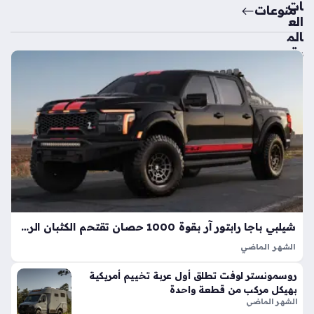
ات
منوعات
الع
الم
ية
تك
ش
ف
ال
سي
ارة
الك
هرب
ائي
ة
الأك
شيلبي باجا رابتور آر بقوة 1000 حصان تقتحم الكثبان الرملية بأداء خارق
ثر
الشهر الماضي
اعت
تعد شيلبي باجا رابتور آر طفرة هندسية تجسد مفهوم القوة
ما
روسمونستر لوفت تطلق أول عربة تخييم أمريكية
المفرطة التي تكسر حواجز الأداء التقليدية في شاحنات البيك أب، إذ
دي
بهيكل مركب من قطعة واحدة
ارتقت بهذه الفئة إلى مستويات غير مسبوقة بفضل تعديلات…
ة
الشهر الماضي