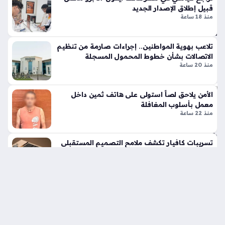
ي
قبيل إطلاق الإصدار الجديد
منذ 18 ساعة
منذ
سا
عة
تلاعب بهوية المواطنين.. إجراءات صارمة من تنظيم
الاتصالات بشأن خطوط المحمول المسجلة
واح
منذ 20 ساعة
دة
الأمن يلاحق لصاً استولى على هاتف ثمين داخل
تح
معمل بأسلوب المغافلة
قي
منذ 22 ساعة
قا
ت
تسريبات كافيار تكشف ملامح التصميم المستقبلي
مو
لهاتف آيفون 18 ألترا الجديد
س
منذ 24 ساعة
عة
تك
ش
ف
أس
با