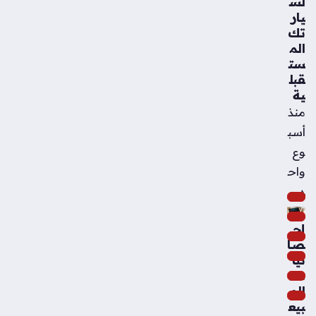
لس
يار
تك
الم
ست
قبل
ية
منذ
أسب
وع
واح
د
إح
صا
ئيا
ت
الم
بيع