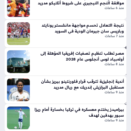
ي
موافقة النجم النيجيري على شروط أتلتيكو مدريد
ر
للاعبين، حيث حطت الطائرة رحالها في مطار محمد الخامس، ثم
و
منذ 6 ساعات
الج
انتقل…
س
دل
ط
بإ
نتيجة التعادل تحسم مواجهة مانشستر يونايتد
حال
ط
وباريس سان جيرمان الودية في السويد
ة
منذ 7 ساعات
لا
من
ق
الح
أيق
زن
مصر تطلب تنظيم تصفيات إفريقيا المؤهلة إلى
ونت
الر
أولمبياد لوس أنجلوس عام 2028
ها
منذ 8 ساعات
يا
الج
ض
دي
ي
أندية إنجليزية تترقب قرار فلورنتينو بيريز بشأن
دة
منذ
مستقبل البرازيلي إندريك مع ريال مدريد
ذا
منذ 9 ساعات
سا
ت
الإث
عتي
ني
بيراميدز يختتم معسكره في تركيا بخسارة أمام ريزا
ن
ع
سبور بهدفين لهدف
شر
منذ 9 ساعات
قيا
أس