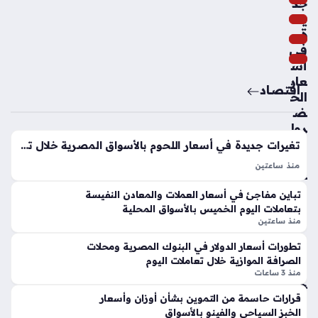
مد
جد
ص
يد
لاح
ة
لط
في
راب
أس
زو
عار
اقتصاد
ن
الخ
سب
ض
ور
روا
ت
منذ
تغيرات جديدة في أسعار اللحوم بالأسواق المصرية خلال تعاملات الخميس 6 أغسطس
وال
سا
منذ ساعتين
فاك
أسعار اللحوم اليوم الخميس 6 – 8 – 2026 تشهد تباينًا ملحوظًا في
عتي
هة
تباين مفاجئ في أسعار العملات والمعادن النفيسة
الأسواق المحلية، حيث تراوحت تكلفة الكيلو من صنف الكندوز بين
ن
بالأ
بتعاملات اليوم الخميس بالأسواق المحلية
450 و480 جنيهًا، بينما سجل الضأن مستويات…
س
منذ ساعتين
وا
رد
تطورات أسعار الدولار في البنوك المصرية ومحلات
ق
فع
الصرافة الموازية خلال تعاملات اليوم
الم
ل
منذ 3 ساعات
حل
إبر
ية
قرارات حاسمة من التموين بشأن أوزان وأسعار
اهي
الخبز السياحي والفينو بالأسواق
خلا