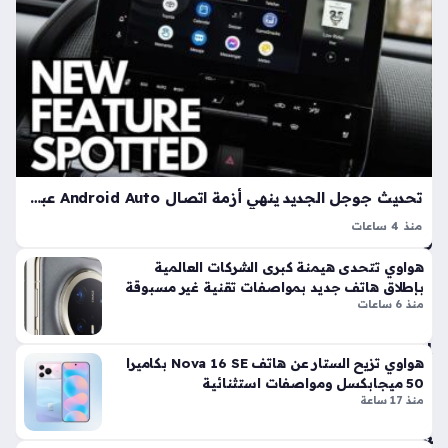
سب
خد
ور
ما
الت
ت
رك
بوا
ي
بة
ال
منذ
شر
3
وق
سا
الإل
تحديث جوجل الجديد ينهي أزمة اتصال Android Auto عبر الكابل في الهواتف
عا
كتر
منذ 4 ساعات
وني
ت
Android Auto 17.2 هو التحديث الأحدث الذي بدأت جوجل في
ة
هواوي تتحدى هيمنة كبرى الشركات العالمية
إتاحته لمستخدمي أنظمة السيارات، حيث يركز هذا الإصدار على
يثي
بإطلاق هاتف جديد بمواصفات تقنية غير مسبوقة
إنهاء حالة الارتباك التي واجهت العديد من السائقين عند محاولة
ر
منذ 6 ساعات
الربط…
تس
اؤلا
هواوي تزيح الستار عن هاتف Nova 16 SE بكاميرا
ت
50 ميجابكسل ومواصفات استثنائية
وا
منذ 17 ساعة
س
عة