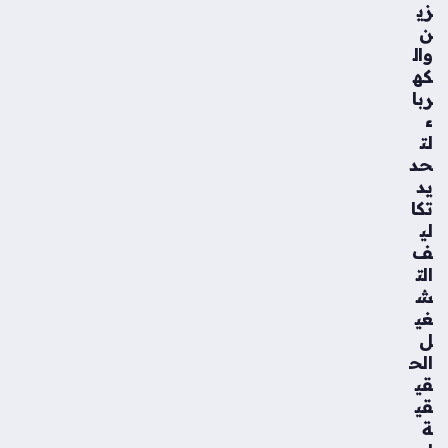
زي
ن
وال
كه
ربا
ء
لت
حد
يد
تكا
لي
ف
الت
ش
غي
ل
الح
قي
قي
ة