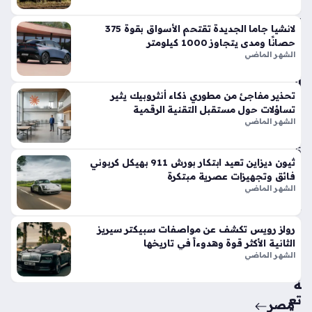
في
الأ
لانشيا جاما الجديدة تقتحم الأسواق بقوة 375
س
حصانًا ومدى يتجاوز 1000 كيلومتر
وا
الشهر الماضي
ق
الح
تحذير مفاجئ من مطوري ذكاء أنثروبيك يثير
الي
تساؤلات حول مستقبل التقنية الرقمية
ة
الشهر الماضي
منذ
5
ثيون ديزاين تعيد ابتكار بورش 911 بهيكل كربوني
أيام
فائق وتجهيزات عصرية مبتكرة
الشهر الماضي
حق
ائ
رولز رويس تكشف عن مواصفات سبيكتر سيريز
ق
الثانية الأكثر قوة وهدوءاً في تاريخها
من
الشهر الماضي
سي
ة
تع
مصر