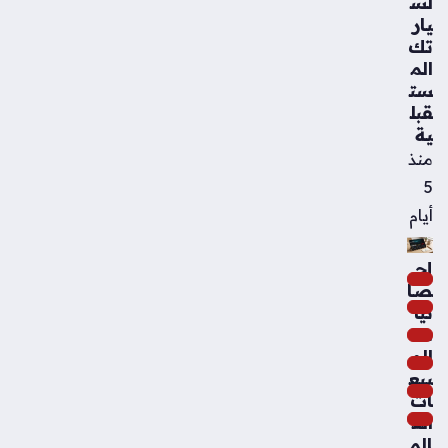
لس
يار
تك
الم
ست
قبل
ية
منذ
5
أيام
إح
صا
ئيا
ت
الم
بيع
ات
الع
الم