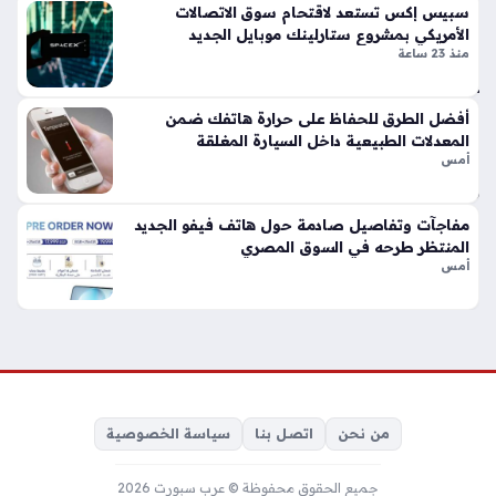
لد
سبيس إكس تستعد لاقتحام سوق الاتصالات
ى
الأمريكي بمشروع ستارلينك موبايل الجديد
منذ 23 ساعة
الم
تاب
عي
أفضل الطرق للحفاظ على حرارة هاتفك ضمن
ن
المعدلات الطبيعية داخل السيارة المغلقة
منذ
أمس
23
دقي
مفاجآت وتفاصيل صادمة حول هاتف فيفو الجديد
المنتظر طرحه في السوق المصري
قة
أمس
مي
زة
جد
يد
ة
في
من نحن
اتصل بنا
سياسة الخصوصية
وات
سا
جميع الحقوق محفوظة © عرب سبورت 2026