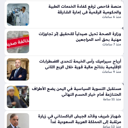
ث
التحالف البحري الدفاعي متعدد الجنسيات يشهد تحولاً استراتيجياً
تي
منصة فاحص ترفع كفاءة الخدمات الطبية
مل
بعدما أعلنت وزارة الدفاع السعودية عن تعيين اللواء البحري الركن
س
والحكومية الرقمية في إمارة الشارقة
فا
عبدالله بن سالم الشهري قائداً له، وهي خطوة تأتي لتعزيز البناء
وبر
منذ 6 ساعات
ت
المؤسسي…
سب
إقل
ورت
يمي
وزارة الصحة تحيل صيدلياً للتحقيق إثر تجاوزات
س
ة
مهنية بحق أحد المراجعين
تك
ح
منذ 7 ساعات
سر
سا
قوا
س
عد
أرباح سيراميك رأس الخيمة تتحدى الاضطرابات
ة
الت
الإقليمية بنتائج مالية قوية خلال الربع الثاني
وم
منذ 9 ساعات
ص
ص
مي
يري
م
ة
مستقبل التسوية السياسية في اليمن يضع الأطراف
الت
المتنازعة أمام خيار الحسم النهائي
منذ
قلي
منذ 11 ساعة
دي
سا
بلم
عة
شهباز شريف وقائد الجيش الباكستاني في زيارة
سا
واح
مرتقبة إلى المملكة العربية السعودية غداً
ت
منذ 12 ساعة