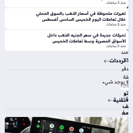
م
منذ 3 ساعات
ل
فاي
تعا
ق
تغيرات ملحوظة في أسعار الذهب بالسوق المحلي
ملا
خلال تعاملات اليوم الخميس السادس أغسطس
عل
ت
منذ 3 ساعات
ى
الخ
ان
تحركات جديدة في سعر الجنيه الذهب داخل
مي
ض
الأسواق المصرية وسط تعاملات الخميس
س
ما
منذ 5 ساعات
منذ
م
مح
ترددات
33
مد
دقي
ص
قة
لاح
لا يوجد شيء
إل
ى
تو
ص
ق
تقنية
فو
ف
ف
مف
طر
اج
ابز
ئ
ون
في