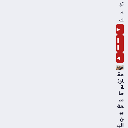
ته
م
ك
▶
❚
❚
◀
مق
ارن
ة
حا
س
مة
بي
ن
البن