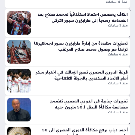
هي
منذ 4 ساعات
لا
داً
انتقال محمد صلاح إلى طرابزون سبور أحدث ضجة واسعة في
ق
الكاف يخصص احتفاءً استثنائياً لمحمد صلاح بعد
لان
الأوساط الرياضية، حيث تداول رواد مواقع التواصل الاجتماعي أنباء
أيق
انضمامه رسمياً إلى طرابزون سبور التركي
ض
وصول النجم المصري إلى الأراضي التركية لإتمام الصفقة، وسط
ونت
منذ 5 ساعات
ما
تفاعل لافت…
ها
مه
الج
لص
تحذيرات مشددة من إدارة طرابزون سبور لجماهيرها
دي
فو
تزامناً مع وصول محمد صلاح المرتقب
دة
ف
منذ 6 ساعات
ذا
طر
ت
ابز
الإث
قرعة الدوري المصري تضع الزمالك في اختبار مبكر
ون
ني
أمام الاتحاد السكندري بالجولة الافتتاحية
سب
ع
منذ 7 ساعات
ور
شر
منذ
أس
تغييرات جذرية في الدوري المصري تتضمن
طو
سا
مضاعفة مكافأة البطل لـ 50 مليون جنيه
انة
عة
منذ 7 ساعات
ونا
واح
قل
دة
الح
أحمد دياب يرفع مكافأة الدوري المصري إلى 50