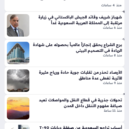
وبر
د
منذ 4 ساعات
سب
إن الصراع في اليمن يتجه نحو منعطف جديد بعد فترة طويلة من
الم
ورت
شهباز شريف وقائد الجيش الباكستاني في زيارة
راج
الهدوء النسبي، حيث يمثل الصراع في اليمن تحديًا إقليميًا معقدًا
س
مرتقبة إلى المملكة العربية السعودية غداً
عي
في ظل استمرار المواجهة بين الحوثيين والتحالف بقيادة…
تك
منذ 6 ساعات
ن
سر
قوا
منذ
عد
برج الشراع يحقق إنجازاً عالمياً بحصوله على شهادة
سا
الت
الريادة في التصميم البيئي
عة
منذ 8 ساعات
ص
واح
مي
م
دة
الأرصاد تحذر من تقلبات جوية حادة ورياح مثيرة
الت
للأتربة تغطي عدة مناطق
قلي
منذ 9 ساعات
أرب
دي
اح
بلم
سي
تحولات جذرية في قطاع النقل والمواصلات تعيد
سا
رام
صياغة مفهوم التنقل داخل المدن
ت
يك
منذ 11 ساعة
مو
رأ
لين
س
ر
أسباب تراجع السعودية عن صفقة دبابات T-90