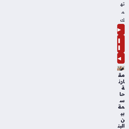
ته
م
ك
▶
❚
❚
◀
مق
ارن
ة
حا
س
مة
بي
ن
البن