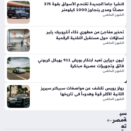
في
لانشيا جاما الجديدة تقتحم الأسواق بقوة 375
الأ
حصانًا ومدى يتجاوز 1000 كيلومتر
س
الشهر الماضي
وا
ق
تحذير مفاجئ من مطوري ذكاء أنثروبيك يثير
الح
تساؤلات حول مستقبل التقنية الرقمية
الي
الشهر الماضي
ة
منذ
ثيون ديزاين تعيد ابتكار بورش 911 بهيكل كربوني
5
فائق وتجهيزات عصرية مبتكرة
أيام
الشهر الماضي
حق
رولز رويس تكشف عن مواصفات سبيكتر سيريز
ائ
الثانية الأكثر قوة وهدوءاً في تاريخها
ق
الشهر الماضي
من
سي
ة
مصر
تع