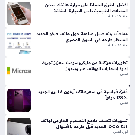
أفضل الطرق للحفاظ على حرارة هاتفك ضمن
ق
إكس في اقتحام قطاع الاتصالات، حيث تسعى الشركة لتوسيع نطاق
المعدلات الطبيعية داخل السيارة المغلقة
هات
خدمتها القائمة على الأقمار الاصطناعية من خلال دمج بنية تحتية
منذ 19 ساعة
ف
أرضية متطورة،…
جد
يد
مفاجآت وتفاصيل صادمة حول هاتف فيفو الجديد
بم
المنتظر طرحه في السوق المصري
وا
منذ 23 ساعة
ص
فا
تطويرات مرتقبة من مايكروسوفت لتعزيز تجربة
ت
إدارة إشعارات الهواتف عبر ويندوز
تقن
أمس
ية
غير
م
قفزة قياسية في سعر هاتف آيفون 18 برو الجديد
بـ1399 دولاراً
سب
أمس
وق
ة
منذ
تسريبات تكشف ملامح التصميم الخارجي لهاتف
iQOO Z11 الجديد قبل طرحه بالأسواق
16
أول أمس