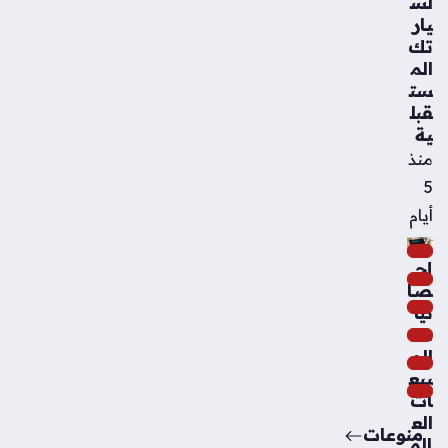
لس
يار
تك
الم
ست
قبل
ية
منذ
5
أيام
إح
صا
ئيا
ت
الم
بيع
ات
الع
منوعات
الم