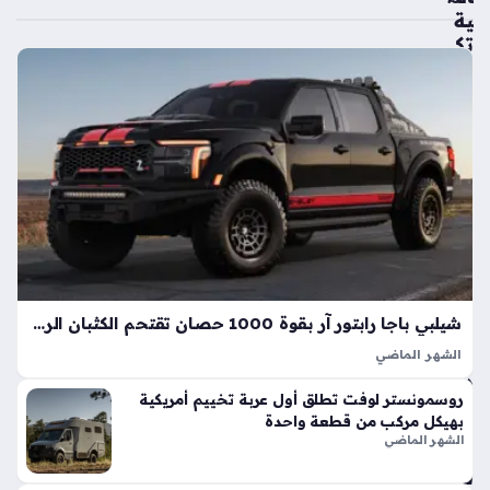
ية
تك
ش
ف
ال
سي
ارة
الك
هرب
ائي
ة
الأك
ثر
شيلبي باجا رابتور آر بقوة 1000 حصان تقتحم الكثبان الرملية بأداء خارق
اعت
ما
الشهر الماضي
دي
تعد شيلبي باجا رابتور آر طفرة هندسية تجسد مفهوم القوة
روسمونستر لوفت تطلق أول عربة تخييم أمريكية
ة
المفرطة التي تكسر حواجز الأداء التقليدية في شاحنات البيك أب، إذ
بهيكل مركب من قطعة واحدة
وت
ارتقت بهذه الفئة إلى مستويات غير مسبوقة بفضل تعديلات…
الشهر الماضي
فو
قاً