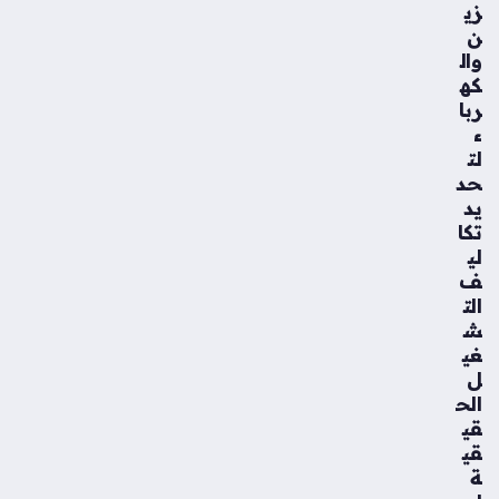
زي
ن
وال
كه
ربا
ء
لت
حد
يد
تكا
لي
ف
الت
ش
غي
ل
الح
قي
قي
ة