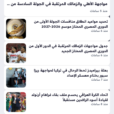
مك
ق
مواجهة الأهلي والزمالك المرتقبة في الجولة السادسة من الدوري المصري الممتاز
افأ
أيق
ة
منذ 5 ساعات
ونت
الب
موعد مباراة الأهلي والزمالك في قمة الدوري المصري موسم
ها
تحديد مواعيد انطلاق منافسات الجولة الأولى من
ط
2026-2027 بات حديث الأوساط الرياضية بعد إعلان رابطة الأندية
الج
الدوري المصري الممتاز موسم 2026-2027
ل
عن تفاصيل القرعة، إذ ينتظر عشاق الساحرة المستديرة لقاء
دي
منذ 6 ساعات
لـ
الغريمين التقليديين في…
دة
50
ذا
ملي
جدول مواجهات الزمالك المرتقبة في الدور الأول من
ت
ون
الدوري المصري الممتاز الجديد
الإث
جني
منذ 6 ساعات
ني
ه
ع
منذ
شر
بعثة بيراميدز تحط الرحال في تركيا لمواجهة ريزا
أس
سا
سبور بختام معسكر الإعداد
منذ 7 ساعات
طو
عة
انة
واح
ونا
اتحاد الكرة العراقي يحسم ملف بقاء غراهام أرنولد
دة
قل
لقيادة أسود الرافدين مستقبلاً
الح
منذ 8 ساعات
رك
وزا