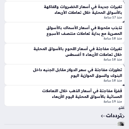
زار
أسعار الذهب اليوم ترتفع مع بداية التعاملات المسائية في السوق
ة
تغيرات جديدة في أسعار الخضروات والفاكهة
ع
المحلية، حيث سجل جرام الذهب عيار 21 مستوى 5930 جنيهًا،
يعل
بالأسواق المحلية خلال تعاملات الأربعاء
والأ
وذلك بالتزامن مع الصعود الملحوظ للمعدن الأصفر عالميًا. يأتي
ق
منذ 17 ساعة
س
هذا…
عل
وا
تذبذب ملحوظ في أسعار الأسماك بالأسواق
ى
ق
المصرية مع بداية تعاملات منتصف الأسبوع
انت
الم
منذ 18 ساعة
قا
حل
ل
تغيرات مفاجئة في أسعار اللحوم بالأسواق المحلية
ية
خلال تعاملات الأربعاء 5 أغسطس
مح
الي
منذ 18 ساعة
مد
وم
ص
تطورات مفاجئة في سعر الدولار مقابل الجنيه داخل
الخ
لاح
البنوك والسوق الموازية اليوم
مي
الم
منذ 18 ساعة
س
ثير
منذ
قفزة مفاجئة في أسعار الذهب خلال التعاملات
إل
المسائية بالأسواق المحلية اليوم الأربعاء
سا
ى
منذ 19 ساعة
طر
عتي
ابز
ترددات
ن
ون
سب