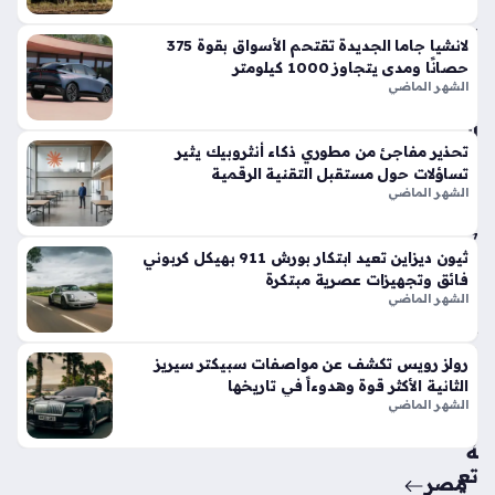
في
الأ
لانشيا جاما الجديدة تقتحم الأسواق بقوة 375
س
حصانًا ومدى يتجاوز 1000 كيلومتر
وا
الشهر الماضي
ق
الح
تحذير مفاجئ من مطوري ذكاء أنثروبيك يثير
الي
تساؤلات حول مستقبل التقنية الرقمية
ة
الشهر الماضي
منذ
7
ثيون ديزاين تعيد ابتكار بورش 911 بهيكل كربوني
أيام
فائق وتجهيزات عصرية مبتكرة
الشهر الماضي
حق
ائ
رولز رويس تكشف عن مواصفات سبيكتر سيريز
ق
الثانية الأكثر قوة وهدوءاً في تاريخها
من
الشهر الماضي
سي
ة
تع
مصر