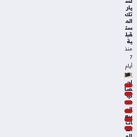
لس
يار
تك
الم
ست
قبل
ية
منذ
7
أيام
إح
صا
ئيا
ت
الم
بيع
ات
الع
الم