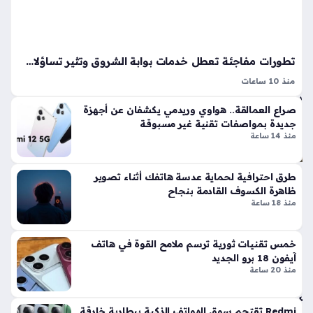
الم
رت
ق
ب
تطورات مفاجئة تعطل خدمات بوابة الشروق وتثير تساؤلات واسعة لدى المتابعين والمستخدمين
منذ
منذ 10 ساعات
سا
تغطية أخبار الشروق اليوم تضع القارئ أمام حزمة متنوعة من
صراع العمالقة.. هواوي وريدمي يكشفان عن أجهزة
المستجدات المحلية والدولية، إذ تعكس طبيعة عمل المؤسسة
عتي
جديدة بمواصفات تقنية غير مسبوقة
الصحفية التزامها بنقل الأحداث بدقة وشفافية عبر أقسامها
ن
منذ 14 ساعة
المتعددة، بدءًا من قضايا…
قان
طرق احترافية لحماية عدسة هاتفك أثناء تصوير
ون
ظاهرة الكسوف القادمة بنجاح
أور
منذ 18 ساعة
وب
ي
خمس تقنيات ثورية ترسم ملامح القوة في هاتف
جد
آيفون 18 برو الجديد
يد
منذ 20 ساعة
يج
بر
شر
Redmi تقتحم سوق الهواتف الذكية ببطارية خارقة