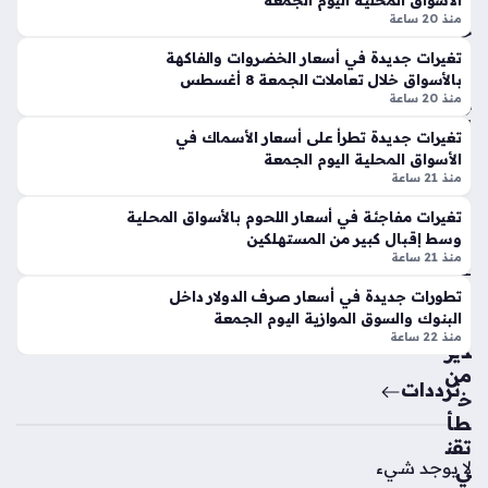
الأسواق المحلية اليوم الجمعة
لم
45
الجرام الواحد، مما دفع المتعاملين لمتابعة هذه التحركات
منذ 20 ساعة
ؤت
جني
المفاجئة…
مر
ها
تغيرات جديدة في أسعار الخضروات والفاكهة
ها
للج
بالأسواق خلال تعاملات الجمعة 8 أغسطس
الد
رام
منذ 20 ساعة
ول
الوا
تغيرات جديدة تطرأ على أسعار الأسماك في
ي
حد
الأسواق المحلية اليوم الجمعة
الثا
منذ
منذ 21 ساعة
ني
18
تغيرات مفاجئة في أسعار اللحوم بالأسواق المحلية
ع
سا
وسط إقبال كبير من المستهلكين
شر
منذ 21 ساعة
بال
عة
شا
تطورات جديدة في أسعار صرف الدولار داخل
رق
البنوك والسوق الموازية اليوم الجمعة
تح
منذ 22 ساعة
ة
ذير
منذ
من
ترددات
خ
3
طأ
سا
تقن
عا
لا يوجد شيء
ي