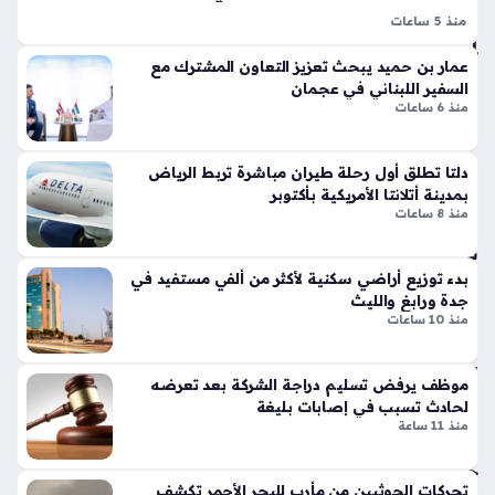
تي
الإم
منذ 5 ساعات
س
ارا
اتفاقية تعاون بين بلدية دبي ومؤسسة رعاية النساء والأطفال تهدف
وبر
عمار بن حميد يبحث تعزيز التعاون المشترك مع
تي
إلى الارتقاء بمستوى الدعم الفني والهندسي المقدم لمرافق الإيواء
سب
السفير اللبناني في عجمان
الحيوية، حيث تسعى هذه الشراكة الاستراتيجية إلى تطبيق أرقى
منذ
منذ 6 ساعات
ورت
المعايير الإنسانية…
22
س
تك
دقي
دلتا تطلق أول رحلة طيران مباشرة تربط الرياض
سر
قة
بمدينة أتلانتا الأمريكية بأكتوبر
قوا
منذ 8 ساعات
عد
تع
الت
زيز
بدء توزيع أراضي سكنية لأكثر من ألفي مستفيد في
ص
التب
جدة ورابغ والليث
مي
منذ 10 ساعات
اد
م
ل
الت
الت
قلي
موظف يرفض تسليم دراجة الشركة بعد تعرضه
جا
دي
لحادث تسبب في إصابات بليغة
ري
بلم
منذ 11 ساعة
عبر
سا
خ
ت
تحركات الحوثيين من مأرب للبحر الأحمر تكشف
ط