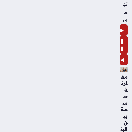
ته
م
ك
▶
❚
❚
◀
مق
ارن
ة
حا
س
مة
بي
ن
البن