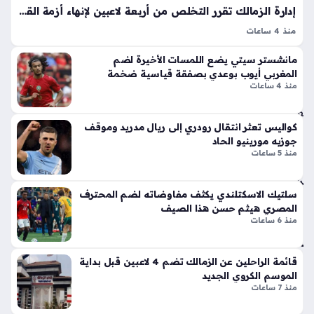
عة
لا
إدارة الزمالك تقرر التخلص من أربعة لاعبين لإنهاء أزمة القيد الحالية بالنادي
لند
ق
منذ 4 ساعات
ن
أيق
الزمالك يقرر الاستغناء عن رباعي الفريق بسبب القيد، إذ اتخذت
منذ
ونت
مانشستر سيتي يضع اللمسات الأخيرة لضم
الإدارة هذا المسار الإجباري بعد سلسلة من المشاورات الداخلية؛
ها
56
المغربي أيوب بوعدي بصفقة قياسية ضخمة
حيث تسببت أزمة القيد في عرقلة تسجيل اللاعبين ضمن القائمة
الج
منذ 4 ساعات
دقي
الثانية…
دي
قة
دة
كواليس تعثر انتقال رودري إلى ريال مدريد وموقف
ذا
جوزيه مورينيو الحاد
تد
ت
منذ 5 ساعات
شي
الإث
ن
ني
خ
ع
سلتيك الاسكتلندي يكثف مفاوضاته لضم المحترف
المصري هيثم حسن هذا الصيف
ط
شر
منذ 6 ساعات
ش
أس
ح
طو
ن
انة
قائمة الراحلين عن الزمالك تضم 4 لاعبين قبل بداية
بح
ونا
الموسم الكروي الجديد
ري
قل
منذ 7 ساعات
مبا
الح