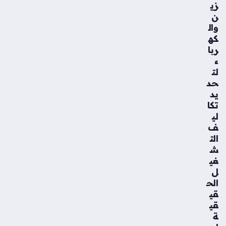
زي
ن
وال
كه
ربا
ء
لت
حد
يد
تكا
لي
ف
الت
ش
غي
ل
الح
قي
قي
ة