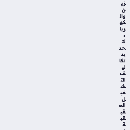
زي
ن
وال
كه
ربا
ء
لت
حد
يد
تكا
لي
ف
الت
ش
غي
ل
الح
قي
قي
ة