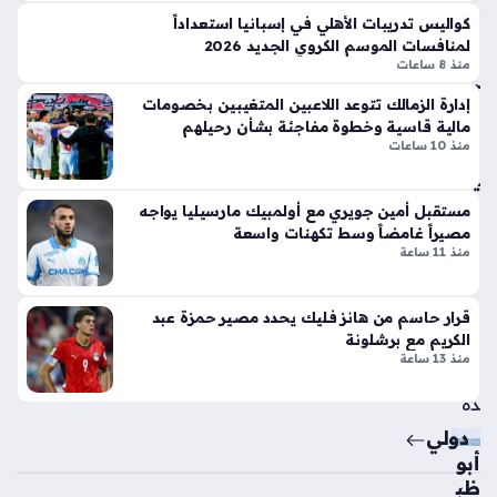
جي
ر
كواليس تدريبات الأهلي في إسبانيا استعداداً
ري
الج
لمنافسات الموسم الكروي الجديد 2026
عل
دل
منذ 8 ساعات
ى
بإ
شر
إدارة الزمالك تتوعد اللاعبين المتغيبين بخصومات
ط
وط
مالية قاسية وخطوة مفاجئة بشأن رحيلهم
لا
منذ 10 ساعات
أتلت
ق
يك
أيق
و
مستقبل أمين جويري مع أولمبيك مارسيليا يواجه
ونت
مد
مصيراً غامضاً وسط تكهنات واسعة
ها
ريد
منذ 11 ساعة
الج
منذ
دي
سا
دة
قرار حاسم من هانز فليك يحدد مصير حمزة عبد
ذا
عة
الكريم مع برشلونة
ت
منذ 13 ساعة
واح
الإث
دة
ني
ع
دولي
شر
أبو
أس
ظب