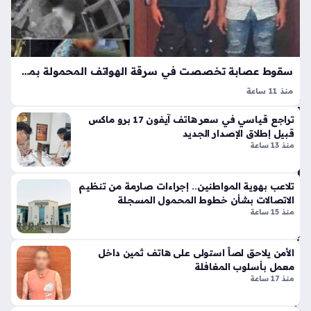
ف
س
أس
أن
با
جل
ب
و
الت
س
سقوط عصابة تخصصت في سرقة الهواتف المحمولة بمدينة سوهاج بعد مطاردة أمنية
وق
عا
منذ 11 ساعة
ف
م
كشفت وزارة الداخلية ملابسات منشور تم تداوله عبر منصات
الم
20
تراجع قياسي في سعر هاتف آيفون 17 برو ماكس
التواصل الاجتماعي حول واقعة سرقة هاتف محمول في محافظة
فا
28
قبيل إطلاق الإصدار الجديد
سوهاج، حيث تضمن المنشور صورا ومقطع فيديو يوثق الحادثة،
ج
منذ 13 ساعة
منذ
وهو ما دفع…
ئ
3
لم
وق
تلاعب بهوية المواطنين.. إجراءات صارمة من تنظيم
سا
الاتصالات بشأن خطوط المحمول المسجلة
ع
عا
منذ 15 ساعة
بوا
ت
بة
ال
الأمن يلاحق لصاً استولى على هاتف ثمين داخل
شر
معمل بأسلوب المغافلة
وق
منذ 17 ساعة
الإ
خبا