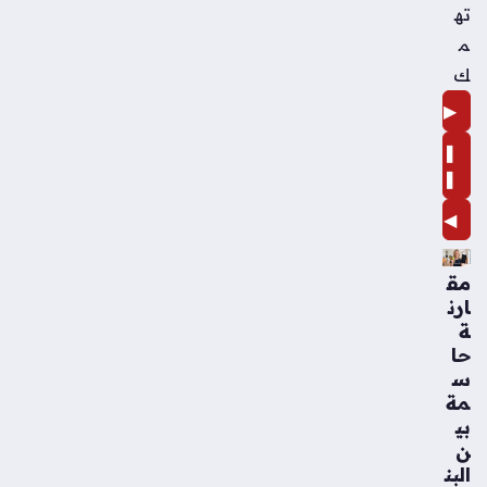
ته
م
ك
▶
❚
❚
◀
مق
ارن
ة
حا
س
مة
بي
ن
البن