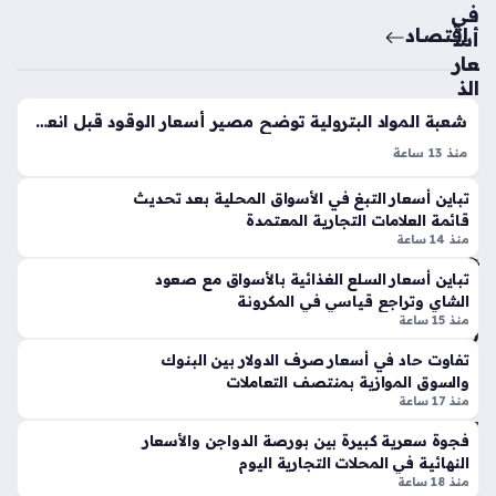
جي
في
رما
اقتصاد
أس
ن
عار
الو
الذ
دي
ه
ة
شعبة المواد البترولية توضح مصير أسعار الوقود قبل انعقاد لجنة التسعير المرتقبة
ب
في
منذ 13 ساعة
بال
ال
أسعار البنزين والسولار وأسطوانات البوتاجاز تشهد استقرارًا ملحوظًا
س
س
تباين أسعار التبغ في الأسواق المحلية بعد تحديث
داخل الأسواق المحلية المصرية، إذ لا تزال محطات الوقود تعتمد
وق
وي
قائمة العلامات التجارية المعتمدة
التسعيرة الرسمية المطبقة مؤخرًا دون أي زيادات جديدة. يترقب
الم
منذ 14 ساعة
د
الشارع المصري بجدية…
حل
منذ
ي
تباين أسعار السلع الغذائية بالأسواق مع صعود
سا
الشاي وتراجع قياسي في المكرونة
خلا
منذ 15 ساعة
ل
عتي
تعا
تفاوت حاد في أسعار صرف الدولار بين البنوك
ن
ملا
والسوق الموازية بمنتصف التعاملات
ت
منذ 17 ساعة
م
ال
فجوة سعرية كبيرة بين بورصة الدواجن والأسعار
ص
سب
النهائية في المحلات التجارية اليوم
ر
ت
منذ 18 ساعة