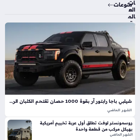
ات
منوعات
الع
الم
ية
تك
ش
ف
ال
سي
ارة
الك
هرب
ائي
ة
الأك
شيلبي باجا رابتور آر بقوة 1000 حصان تقتحم الكثبان الرملية بأداء خارق
ثر
الشهر الماضي
اعت
تعد شيلبي باجا رابتور آر طفرة هندسية تجسد مفهوم القوة
ما
روسمونستر لوفت تطلق أول عربة تخييم أمريكية
المفرطة التي تكسر حواجز الأداء التقليدية في شاحنات البيك أب، إذ
دي
بهيكل مركب من قطعة واحدة
ارتقت بهذه الفئة إلى مستويات غير مسبوقة بفضل تعديلات…
ة
الشهر الماضي