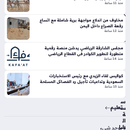
عة
منذ 11 ساعة
تين
لش
نتا
رك
ل
ة
مخاوف من اندلاع مواجهة برية شاملة مع اتساع
ج
رقعة الصراع داخل اليمن
أدن
ي
منذ 12 ساعة
و
تي
ك
س
منذ
مجلس الشارقة الرياضي يدشن منصة رقمية
وبر
متطورة لتطوير الكوادر في القطاع الرياضي
سا
سب
منذ 14 ساعة
ورت
عة
س
واح
تك
كواليس لقاء الزيدي مع رئيس الاستخبارات
دة
سر
السعودية وتداعيات تأجيل رد الفصائل المسلحة
قوا
منذ 15 ساعة
عد
مؤ
الت
س
ص
تعليم
س
مي
ة
م
ال
الت
شا
لا يوجد شيء