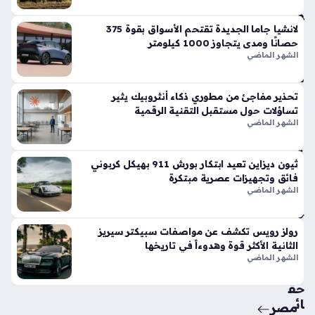
وت
فو
قاً
لانشيا جاما الجديدة تقتحم الأسواق بقوة 375
حصانًا ومدى يتجاوز 1000 كيلومتر
في
الشهر الماضي
الأ
س
وا
تحذير مفاجئ من مطوري ذكاء أنثروبيك يثير
ق
تساؤلات حول مستقبل التقنية الرقمية
الح
الشهر الماضي
الي
ة
ثيون ديزاين تعيد ابتكار بورش 911 بهيكل كربوني
منذ
فائق وتجهيزات عصرية مبتكرة
أسب
الشهر الماضي
وع
واح
رولز رويس تكشف عن مواصفات سبيكتر سيريز
الثانية الأكثر قوة وهدوءاً في تاريخها
د
الشهر الماضي
حق
ائ
مصر