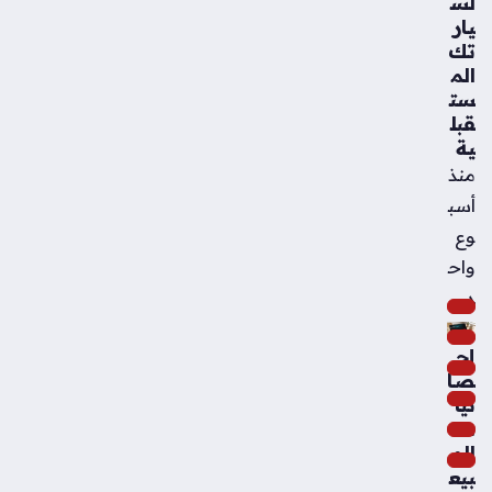
لس
يار
تك
الم
ست
قبل
ية
منذ
أسب
وع
واح
د
إح
صا
ئيا
ت
الم
بيع