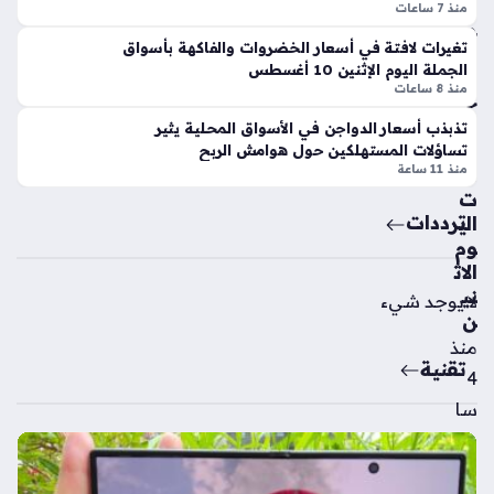
الم
وبا
منذ 7 ساعات
ص
ت
تغيرات لافتة في أسعار الخضروات والفاكهة بأسواق
ري
قيا
الجملة اليوم الإثنين 10 أغسطس
ة
سي
منذ 8 ساعات
خلا
ة
ل
تذبذب أسعار الدواجن في الأسواق المحلية يثير
عل
تعا
تساؤلات المستهلكين حول هوامش الربح
ى
منذ 11 ساعة
ملا
اللا
ت
عبي
ترددات
الي
ن
وم
الم
الاث
تغي
ني
لا يوجد شيء
بي
ن
ن
منذ
عن
تقنية
الم
4
ع
سا
س
عا
كر
ت
الت