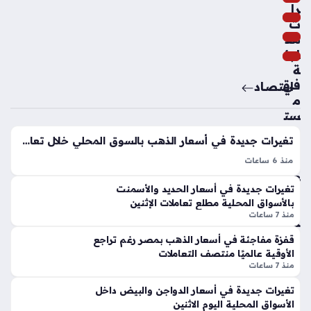
م
را
مثي
ت
ر
مف
للج
اجئ
دل
ة
في
اقتصاد
منذ
م
سا
ست
عتي
ويا
تغيرات جديدة في أسعار الذهب بالسوق المحلي خلال تعاملات اليوم الاثنين
ن
ت
أس
منذ 6 ساعات
عار
أسعار الذهب اليوم الإثنين 10 – 8 – 2026 تشهد حالة من الاستقرار
إدا
تغيرات جديدة في أسعار الحديد والأسمنت
الأ
الملحوظ في السوق المحلي المصري، حيث سجلت المشغولات
رة
بالأسواق المحلية مطلع تعاملات الإثنين
س
الذهبية مستويات سعرية ثابتة في تعاملات الصباح الباكر، مما…
الز
منذ 7 ساعات
ما
مال
ك
قفزة مفاجئة في أسعار الذهب بمصر رغم تراجع
ك
بالأ
الأوقية عالميًا منتصف التعاملات
تف
س
منذ 7 ساعات
ر
وا
ض
تغيرات جديدة في أسعار الدواجن والبيض داخل
ق
عق
الأسواق المحلية اليوم الاثنين