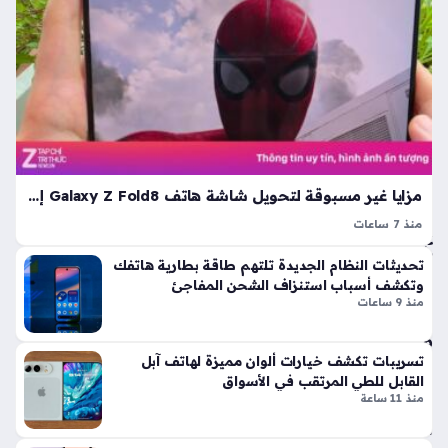
ح
ض
مغ
ير
امر
ي
ة
للم
اس
و
تثن
س
ائي
م
ة
منذ
يق
مزايا غير مسبوقة لتحويل شاشة هاتف Galaxy Z Fold8 إلى تجربة سينمائية متكاملة
ط
3
منذ 7 ساعات
ع
سا
يعد هاتف Galaxy Z Fold8 نقلة نوعية في عالم الأجهزة المحمولة
خلا
عا
تحديثات النظام الجديدة تلتهم طاقة بطارية هاتفك
بفضل شاشته القابلة للطي التي تأتي بنسبة عرض إلى ارتفاع تبلغ
لها
وتكشف أسباب استنزاف الشحن المفاجئ
4:3، حيث صُمم هذا الهاتف ليقدم تجربة سينمائية…
ت
رج
منذ 9 ساعات
ل
م
سا
تسريبات تكشف خيارات ألوان مميزة لهاتف آبل
القابل للطي المرتقب في الأسواق
فة
منذ 11 ساعة
آلا
ف