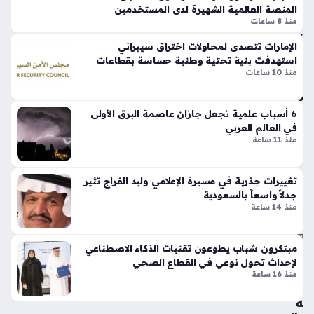
ف
تين
المنصة العالمية الشهيرة لدى المستخدمين
أجزاء من مناطق نجران وجازان وعسير والباحة ومكة المكرمة، مع…
الر
منذ 8 ساعات
نتا
عد
ل
الإمارات تتصدى لمحاولات اختراق سيبراني
ية
ج
استهدفت بنية تحتية وطنية حساسة بقطاعات
في
ي
منذ 10 ساعات
حيوية
عد
تي
ة
س
منا
6 أسباب علمية تجعل جازان عاصمة البرق الأولى
وبر
ط
في العالم العربي
سب
ق
منذ 11 ساعة
ورت
منذ
س
31
تك
تغييرات جذرية في مسيرة الإعلامي وليد الفراج تثير
سر
جدلاً واسعاً بالسعودية
دقي
منذ 14 ساعة
قوا
قة
عد
الت
مبتكرون شباب يطوعون تقنيات الذكاء الاصطناعي
عب
ص
لإحداث تحول نوعي في القطاع الصحي
د
مي
منذ 16 ساعة
الل
م
ه
الت