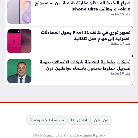
الك
صراع التقنية المنتظر: مقارنة شاملة بين سامسونج
يلو
Z Fold 8 وهاتف iPhone Ultra
مت
منذ 15 ساعة
را
ت
تطوير ثوري في هاتف Pixel 11 يحول المحادثات
لإن
الصوتية إلى مهام عمل تلقائية
قاذ
منذ 17 ساعة
كش
ك
هات
تحركات برلمانية لملاحقة شركات الاتصالات بتهمة
ف
تسجيل خطوط محمول بأسماء مواطنين دون
منذ 19 ساعة
علمهم
أثر
ي
منذ
3
سا
عا
من نحن
اتصل بنا
سياسة الخصوصية
ت
جميع الحقوق محفوظة © عرب سبورت 2026