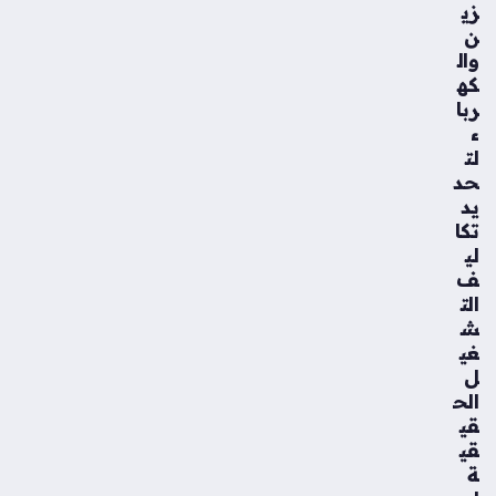
زي
ن
وال
كه
ربا
ء
لت
حد
يد
تكا
لي
ف
الت
ش
غي
ل
الح
قي
قي
ة