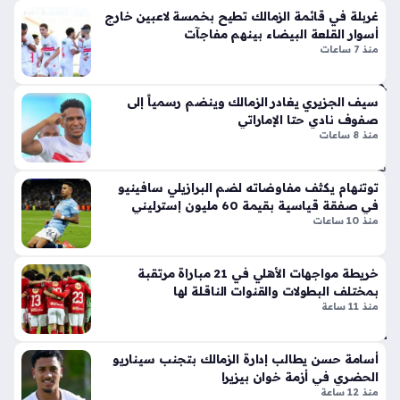
ير
ر
غربلة في قائمة الزمالك تطيح بخمسة لاعبين خارج
تسعى الإدارة لحسم ملفات عديدة قبل انطلاق الموسم الجديد، بدءاً
الأي
الج
أسوار القلعة البيضاء بينهم مفاجآت
من تدعيم صفوف الفريق بوجوه جديدة، وصولاً إلى ترتيب…
من
منذ 7 ساعات
دل
أح
بإ
مد
ط
مح
سيف الجزيري يغادر الزمالك وينضم رسمياً إلى
لا
صفوف نادي حتا الإماراتي
مو
ق
منذ 8 ساعات
د
أيق
منذ
ونت
توتنهام يكثف مفاوضاته لضم البرازيلي سافينيو
سا
ها
في صفقة قياسية بقيمة 60 مليون إسترليني
الج
عة
منذ 10 ساعات
دي
واح
دة
دة
ذا
خريطة مواجهات الأهلي في 21 مباراة مرتقبة
ت
بمختلف البطولات والقنوات الناقلة لها
منذ 11 ساعة
الإث
تح
ني
ذير
ع
ات
أسامة حسن يطالب إدارة الزمالك بتجنب سيناريو
شر
جو
الحضري في أزمة خوان بيزيرا
أس
ية
منذ 12 ساعة