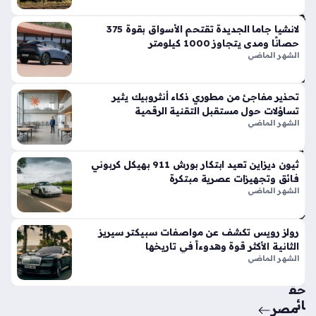
وت
فو
قاً
لانشيا جاما الجديدة تقتحم الأسواق بقوة 375
حصانًا ومدى يتجاوز 1000 كيلومتر
في
الشهر الماضي
الأ
س
وا
تحذير مفاجئ من مطوري ذكاء أنثروبيك يثير
ق
تساؤلات حول مستقبل التقنية الرقمية
الح
الشهر الماضي
الي
ة
ثيون ديزاين تعيد ابتكار بورش 911 بهيكل كربوني
منذ
فائق وتجهيزات عصرية مبتكرة
أسب
الشهر الماضي
وع
واح
رولز رويس تكشف عن مواصفات سبيكتر سيريز
الثانية الأكثر قوة وهدوءاً في تاريخها
د
الشهر الماضي
حق
ائ
مصر