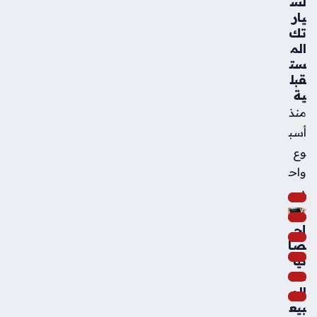
لس
يار
تك
الم
ست
قبل
ية
منذ
أسب
وع
واح
د
إح
صا
ئيا
ت
الم
بيع