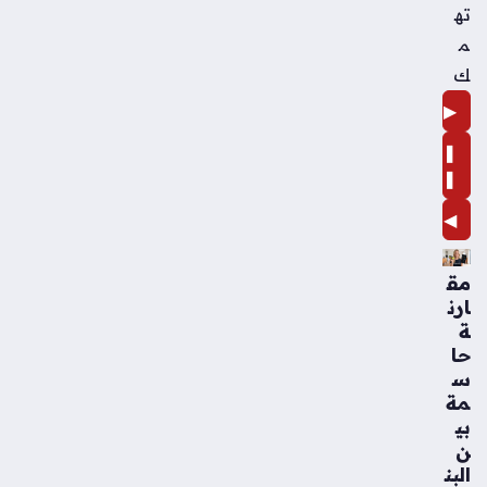
ته
م
ك
▶
❚
❚
◀
مق
ارن
ة
حا
س
مة
بي
ن
البن