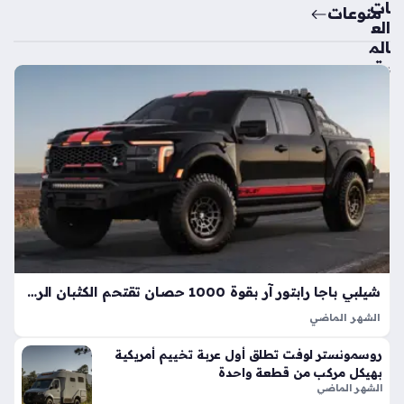
ات
منوعات
الع
الم
ية
تك
ش
ف
ال
سي
ارة
الك
هرب
ائي
ة
الأك
شيلبي باجا رابتور آر بقوة 1000 حصان تقتحم الكثبان الرملية بأداء خارق
ثر
الشهر الماضي
اعت
تعد شيلبي باجا رابتور آر طفرة هندسية تجسد مفهوم القوة
ما
روسمونستر لوفت تطلق أول عربة تخييم أمريكية
المفرطة التي تكسر حواجز الأداء التقليدية في شاحنات البيك أب، إذ
دي
بهيكل مركب من قطعة واحدة
ارتقت بهذه الفئة إلى مستويات غير مسبوقة بفضل تعديلات…
ة
الشهر الماضي