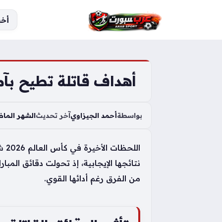
S
أخب
k
i
p
t
o
أهداف قاتلة تطيح بآما
c
o
بواسطة
أحمد الجيزاوي
آخر تحديث
الشهر الما
n
t
e
الل
n
نتائجها الإيجابية، إذ تحولت دقائق الم
t
من الفرق رغم أدائها القوي.