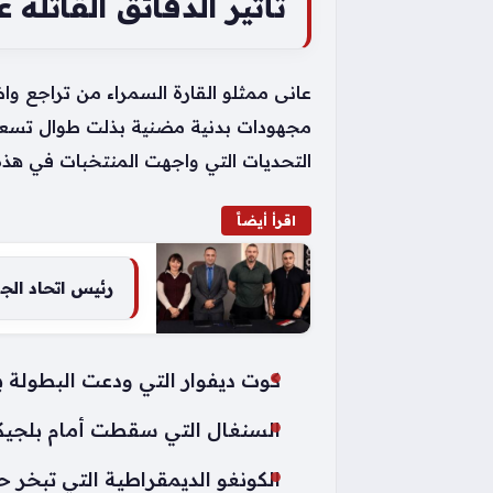
تأثير الدقائق القاتلة 
عانى ممثلو القارة السمراء من تراجع واض
مجهودات بدنية مضنية بذلت طوال تسعين
التحديات التي واجهت المنتخبات في هذه 
اقرأ أيضاً
رئيس اتحاد الج
كوت ديفوار التي ودعت البطولة 
السنغال التي سقطت أمام بلجيك
الكونغو الديمقراطية التي تبخر ح