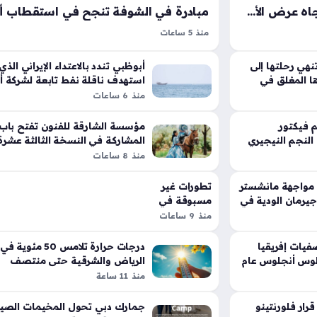
موقف حاسم من صن داونز تجاه عرض الأهلي لضم الموهبة ثابيلو ماسيكو
منذ 5 ساعات
يلو ماسيكو في
مبادرة في الشوفة التي أطلقتها محاكم دبي نجحت
حيث تسعى إدارة
استقطاب 1549 مستفيداً خلال العام المنصرم، ح
نهي رحلتها إلى
أبوظبي تندد بالاعتداء الإيراني الذي
ا المغلق في
 مميزة قبل بدء
قدمت هذه الخطوة القضائية باقة من التسهيلات
استهدف ناقلة نفط تابعة لشركة أ
منذ 6 ساعات
الحصرية الموجهة بدقة نحو كبار المواطنين وأصح
 فيكتور
مؤسسة الشارقة للفنون تفتح باب
النجم النيجيري
المشاركة في النسخة الثالثة عشرة
ريد
معرض وجهة نظر
منذ 8 ساعات
 مواجهة مانشستر
تطورات غير
جيرمان الودية في
مسبوقة في
ملف القدس
منذ 9 ساعات
تعزز الحضور
الإماراتي
يات إفريقيا
درجات حرارة تلامس 50 مئوية في
الميداني في
 لوس أنجلوس عام
الرياض والشرقية حتى منتصف
المدينة
أغسطس المقبل
منذ 11 ساعة
المقدسة
قرار فلورنتينو
جمارك دبي تحول المخيمات الصي