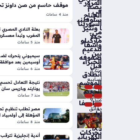
المرور
يضم
في
الجناح
منذ 4 ساعات
سلوفيني
صن داونز يرفض عرض الأهلي لضم ثاب
السورينا
ا وتثير
تحرك كشفته تقارير إعلامية مؤخرًا؛ 
بعثة النادي المصري ت
مي
جدلاً
المغرب وتبدأ معسكره
القلعة الحمراء لتعزيز صفوفها بأسماء
ماركيلو
مراكش
منذ 5 ساعات
الموسم الجديد، وتحديدًا لدعم الخط…
واسعاً
لتدعيم
بين
سيميوني يتحرك لضم
صفوفه
الخبراء
أوسيمين بعد موافقة 
قبل
على شروط أتلتيكو مد
منذ 6 ساعات
منذ 3
انطلاق
أسابيع
الموسم
نتيجة التعادل تحسم
يونايتد وباريس سان 
الجديد
السويد
منذ 7 ساعات
منذ 9
مواصفا
دقائق
مصر تطلب تنظيم تصف
ت
المؤهلة إلى أولمبياد
BMW
2028
منذ 8 ساعات
iX5
تحركات
الكهربائي
أندية إنجليزية تترقب 