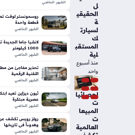
الشهر الماضي
ل
تعد شيلبي باجا رابتور آر طفرة هندس
الحقيقي
الأداء التقليدية في شاحنات البيك أب،
روسمونستر لوفت تطل
ة
بفضل تعديلات…
قطعة واحدة
لسيارت
الشهر الماضي
ك
المستقب
1000 كيلومتر
لية
الشهر الماضي
منذ أسبوع
تحذير مفاجئ من مطور
واحد
التقنية الرقمية
الشهر الماضي
إحصائيا
عصرية مبتكرة
ت
الشهر الماضي
المبيعا
ت
رولز رويس تكشف عن م
وهدوءاً في تاريخها
العالمية
الشهر الماضي
تكشف