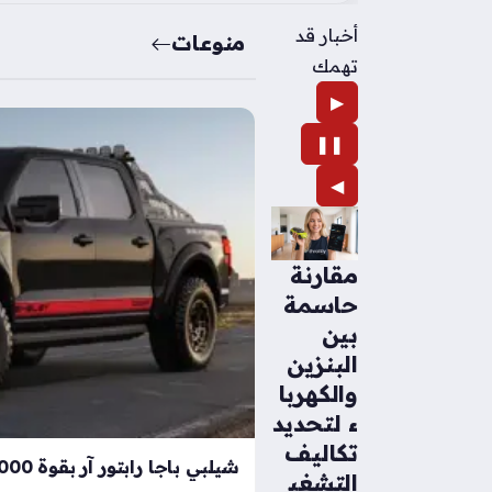
أخبار قد
منوعات
تهمك
▶
❚❚
◀
مقارنة
حاسمة
بين
البنزين
والكهربا
ء لتحديد
تكاليف
التشغي