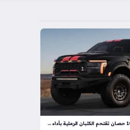
شيلبي باجا رابتور آر بقوة 1000 حصان تقتحم الكثبان الرملية بأداء خارق