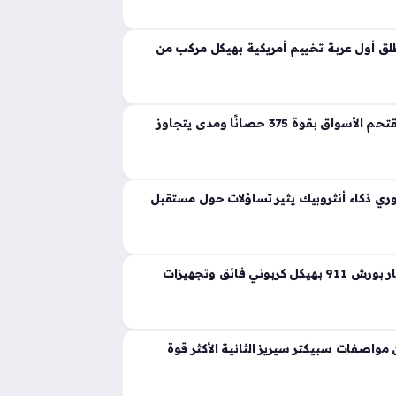
ية تجسد مفهوم القوة المفرطة التي تكسر حواجز
 إذ ارتقت بهذه الفئة إلى مستويات غير مسبوقة
ق أول عربة تخييم أمريكية بهيكل مركب من
لانشيا جاما الجديدة تقتحم الأسواق بقوة 375 حصانًا ومدى يتجاوز
ي ذكاء أنثروبيك يثير تساؤلات حول مستقبل
ثيون ديزاين تعيد ابتكار بورش 911 بهيكل كربوني فائق وتجهيزات
واصفات سبيكتر سيريز الثانية الأكثر قوة