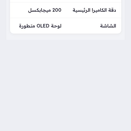
دقة الكاميرا الرئيسية
200 ميجابكسل
الشاشة
لوحة OLED متطورة
تستهدف شاومي من خلال Xiaomi 18 Pro تقديم
تجربة متكاملة تجمع بين القوة التقنية والتصميم
المبتكر، مع الحفاظ على ميزات أيقونية مثل الشاشة
الثانوية الخلفية، ومع اقتراب موعد الإعلان الرسمي عن
Xiaomi 18 Pro تزداد حماسة المهتمين لاستكشاف
كيف سيغير هذا الهاتف موازين القوى في سوق
الهواتف الرائدة خلال هذا العام.
كاتب المقال