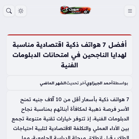
S
k
i
p
t
أفضل 7 هواتف ذكية اقتصادية مناسبة
o
لهدايا الناجحين في امتحانات الدبلومات
c
الفنية
o
n
t
بواسطة
أحمد الجيزاوي
آخر تحديث
الشهر الماضي
e
7 هواتف ذكية بأسعار أقل من 10 آلاف جنيه تمنح
n
t
الأسر فرصة ذهبية لمكافأة أبنائهم بمناسبة نجاح
الدبلومات الفنية، إذ تتوفر خيارات تقنية متنوعة تجمع
بين الأداء العملي والتكلفة الاقتصادية لتلبية احتياجات
الطلاب قبل انطلاق مرحلة الدراسة الجامعية، مما