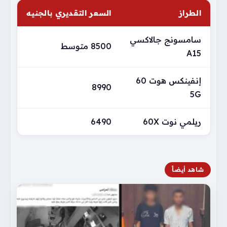
الطراز
السعر التقديري بالجنيه
سامسونج جالاكسي
8500 متوسط
A15
إنفينكس هوت 60
8990
5G
ريلمي نوت 60X
6490
شاهد أيضاً