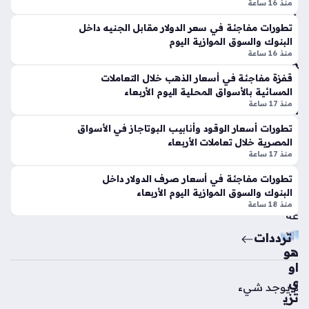
منا
ارت
منذ 16 ساعة
ف
فا
تطورات مفاجئة في سعر الدولار مقابل الجنيه داخل
سا
ع
البنوك والسوق الموازية اليوم
ت
تكل
منذ 16 ساعة
الج
فة
ول
ط
قفزة مفاجئة في أسعار الذهب خلال التعاملات
المسائية بالأسواق المحلية اليوم الأربعاء
ة
ن
منذ 17 ساعة
الأو
الد
لى
قي
تطورات أسعار الوقود وأنابيب البوتاجاز في الأسواق
من
ق
المصرية خلال تعاملات الأربعاء
الد
منذ 17 ساعة
منذ
ور
13
تطورات مفاجئة في أسعار صرف الدولار داخل
ي
البنوك والسوق الموازية اليوم الأربعاء
سا
الم
منذ 18 ساعة
ص
عة
ري
ترددات
الم
هو
متا
او
ز
ي
لا يوجد شيء
مو
تزي
س