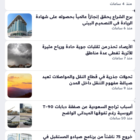
وبر
ل
منذ 4 ساعات
سب
الزيارة المرتقبة لوفد باكستاني رفيع المستوى إلى السعودية تأتي
الر
ورت
برج الشراع يحقق إنجازاً عالمياً بحصوله على شهادة
بع
ضمن سياق إقليمي معقد، حيث تتركز الأنظار على تداعيات الكلمة
س
الريادة في التصميم البيئي
الثا
المفتاحية في ظل التوترات المتصاعدة في منطقة الخليج، وتبرز
تك
منذ 6 ساعات
ني
الجهود الدبلوماسية…
سر
منذ
قوا
الأرصاد تحذر من تقلبات جوية حادة ورياح مثيرة
عد
47
للأتربة تغطي عدة مناطق
الت
دقي
منذ 7 ساعات
ص
قة
مي
م
تحولات جذرية في قطاع النقل والمواصلات تعيد
م
الت
صياغة مفهوم التنقل داخل المدن
منذ 9 ساعات
ست
قلي
قب
دي
ل
بلم
أسباب تراجع السعودية عن صفقة دبابات T-90
الت
سا
الروسية رغم تفوقها الميداني الواضح
س
ت
منذ 10 ساعات
وي
مو
ة
لين
خروج 75 ناشئاً من برنامج صيادو المستقبل في
ال
ر