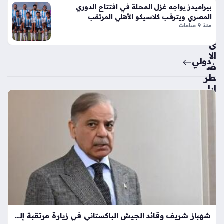
يم
ة
بيراميدز يواجه غزل المحلة في افتتاح الدوري
ة
الي
المصري ويترقب كلاسيكو الأهلي المرتقب
تت
دو
منذ 9 ساعات
حد
ي
ى
منذ
الا
4
دولي
ض
أسا
طر
ابا
بيع
ت
الإق
بنت
ليم
لي
ية
كون
بنت
تين
ائ
نتا
ج
ل
مال
ج
ية
ي
قو
تي
ية
س
شهباز شريف وقائد الجيش الباكستاني في زيارة مرتقبة إلى المملكة العربية السعودية غداً
خلا