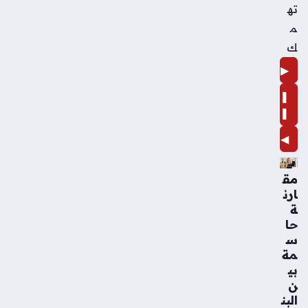
ته
م
ك
▶
❚
❚
◀
مق
ارن
ة
حا
س
مة
بي
ن
البن