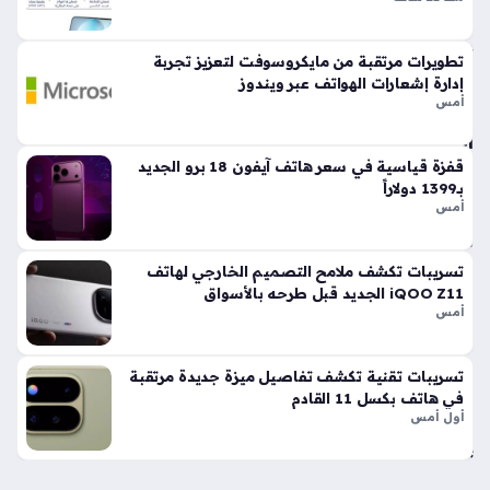
الحرارة العالية…
وم
وا
تطويرات مرتقبة من مايكروسوفت لتعزيز تجربة
ص
إدارة إشعارات الهواتف عبر ويندوز
فا
أمس
ت
اس
تثن
قفزة قياسية في سعر هاتف آيفون 18 برو الجديد
ائي
بـ1399 دولاراً
أمس
ة
منذ
8
تسريبات تكشف ملامح التصميم الخارجي لهاتف
iQOO Z11 الجديد قبل طرحه بالأسواق
سا
أمس
عا
ت
تسريبات تقنية تكشف تفاصيل ميزة جديدة مرتقبة
في هاتف بكسل 11 القادم
أول أمس
سب
ي
س