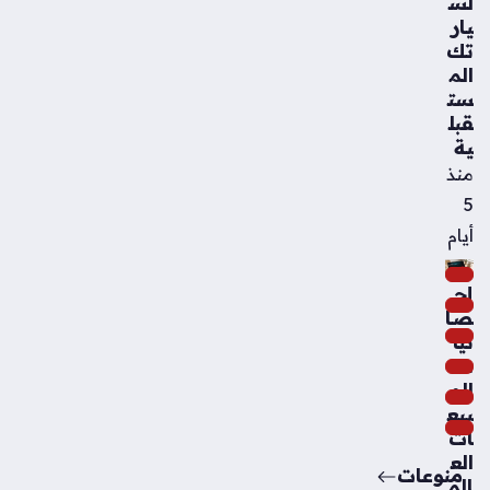
لس
يار
تك
الم
ست
قبل
ية
منذ
5
أيام
إح
صا
ئيا
ت
الم
بيع
ات
الع
منوعات
الم