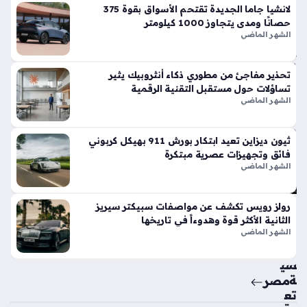
في
لانشيا جاما الجديدة تقتحم الأسواق بقوة 375
الأ
حصانًا ومدى يتجاوز 1000 كيلومتر
س
الشهر الماضي
وا
ق
تحذير مفاجئ من مطوري ذكاء أنثروبيك يثير
الح
تساؤلات حول مستقبل التقنية الرقمية
الي
الشهر الماضي
ة
منذ
ثيون ديزاين تعيد ابتكار بورش 911 بهيكل كربوني
5
فائق وتجهيزات عصرية مبتكرة
أيام
الشهر الماضي
حق
رولز رويس تكشف عن مواصفات سبيكتر سيريز
ائ
الثانية الأكثر قوة وهدوءاً في تاريخها
ق
الشهر الماضي
من
سي
ة
مصر
تع