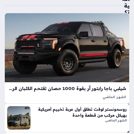
ية
تك
ش
ف
ال
سي
ارة
الك
هرب
ائي
ة
الأك
ثر
شيلبي باجا رابتور آر بقوة 1000 حصان تقتحم الكثبان الرملية بأداء خارق
اعت
ما
الشهر الماضي
دي
تعد شيلبي باجا رابتور آر طفرة هندسية تجسد مفهوم القوة
روسمونستر لوفت تطلق أول عربة تخييم أمريكية
ة
المفرطة التي تكسر حواجز الأداء التقليدية في شاحنات البيك أب، إذ
بهيكل مركب من قطعة واحدة
وت
ارتقت بهذه الفئة إلى مستويات غير مسبوقة بفضل تعديلات…
الشهر الماضي
فو
قاً