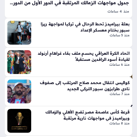
ى
ق
جدول مواجهات الزمالك المرتقبة في الدور الأول من الدوري المصري الممتاز الجديد
طر
أيق
منذ 4 ساعات
ابز
ونت
جدول مباريات الزمالك في الدور الأول من الدوري المصري موسم
ون
ها
بعثة بيراميدز تحط الرحال في تركيا لمواجهة ريزا
2026-2027 يمثل ركيزة أساسية لترتيب أولويات الفريق الأبيض
سب
الج
سبور بختام معسكر الإعداد
خلال رحلته الطويلة نحو استعادة اللقب، حيث كشفت رابطة الأندية
ور
منذ 5 ساعات
دي
المحترفة عن…
منذ
دة
ذا
سا
اتحاد الكرة العراقي يحسم ملف بقاء غراهام أرنولد
ت
عتي
لقيادة أسود الرافدين مستقبلاً
الإث
منذ 6 ساعات
ن
ني
ع
أرب
كواليس انتقال محمد صلاح المرتقب إلى صفوف
شر
نادي طرابزون سبور التركي الجديد
اح
أس
منذ 7 ساعات
سي
طو
رام
انة
يك
ونا
قرعة كأس عاصمة مصر تضع الأهلي والزمالك
رأ
قل
وبيراميدز في مواجهات نارية مرتقبة
س
الح
منذ 8 ساعات
الخ
رك