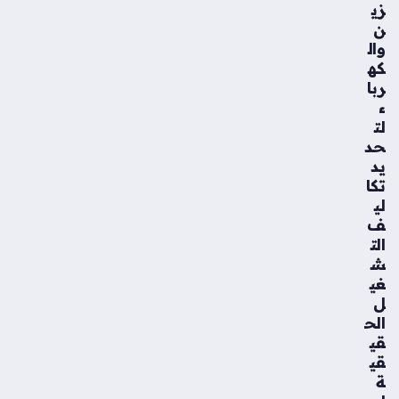
زي
ن
وال
كه
ربا
ء
لت
حد
يد
تكا
لي
ف
الت
ش
غي
ل
الح
قي
قي
ة