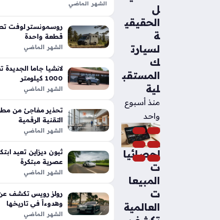
الشهر الماضي
ل
تعد شيلبي باجا رابتور آر طفرة هندس
الحقيقي
الأداء التقليدية في شاحنات البيك أب،
روسمونستر لوفت تطل
ة
بفضل تعديلات…
قطعة واحدة
لسيارت
الشهر الماضي
ك
المستقب
1000 كيلومتر
لية
الشهر الماضي
منذ أسبوع
تحذير مفاجئ من مطور
واحد
التقنية الرقمية
الشهر الماضي
إحصائيا
عصرية مبتكرة
ت
الشهر الماضي
المبيعا
ت
رولز رويس تكشف عن م
وهدوءاً في تاريخها
العالمية
الشهر الماضي
تكشف