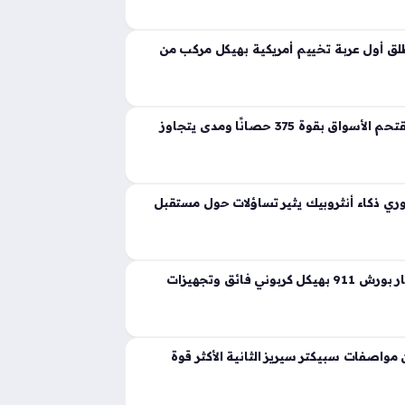
ية تجسد مفهوم القوة المفرطة التي تكسر حواجز
 إذ ارتقت بهذه الفئة إلى مستويات غير مسبوقة
ق أول عربة تخييم أمريكية بهيكل مركب من
لانشيا جاما الجديدة تقتحم الأسواق بقوة 375 حصانًا ومدى يتجاوز
ي ذكاء أنثروبيك يثير تساؤلات حول مستقبل
ثيون ديزاين تعيد ابتكار بورش 911 بهيكل كربوني فائق وتجهيزات
واصفات سبيكتر سيريز الثانية الأكثر قوة