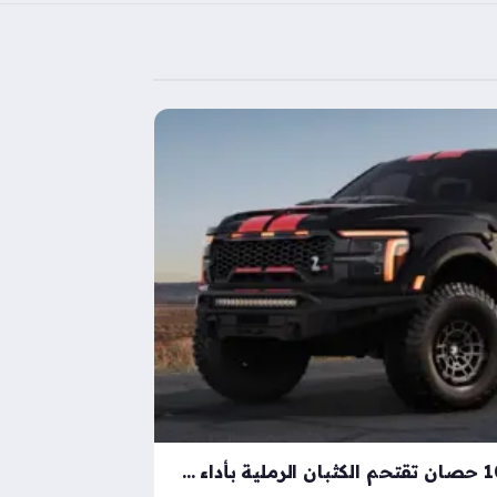
شيلبي باجا رابتور آر بقوة 1000 حصان تقتحم الكثبان الرملية بأداء خارق