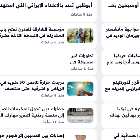
سيميوني يتحرك لضم فيكتور أوسيمين بعد موافقة النجم النيجيري على شروط أتلتيكو مدريد
منذ 5 ساعات
 قلب التحركات
استهداف السفن في مضيق هرمز يمثل تصعيداً خطي
ييجو سيميوني
يؤثر بشكل مباشر على استقرار الملاحة الدولية وأم
 مواجهة مانشستر
مؤسسة الشارقة للفنون تفتح باب
الميركاتو
جيرمان الودية في
الطاقة العالمي، حيث أدانت الدول العربية هذا العم
المشاركة في النسخة الثالثة عشرة
معرض وجهة نظر
منذ 6 ساعات
سباني لتعزيز…
العدواني الذي طال سفينة تابعة لشركة…
يات إفريقيا
تطورات غير
 لوس أنجلوس عام
مسبوقة في
ملف القدس
منذ 8 ساعات
تعزز الحضور
الإماراتي
قرار فلورنتينو
درجات حرارة تلامس 50 مئوية في
الميداني في
برازيلي إندريك مع
الرياض والشرقية حتى منتصف
المدينة
أغسطس المقبل
منذ 9 ساعات
المقدسة
ه في تركيا
جمارك دبي تحول المخيمات الصي
ور بهدفين لهدف
إلى منصة وطنية لتعزيز مهارات ال
القادم
منذ 11 ساعة
ه المسائية في
إصابات بين المدنيين إثر هجوم حو