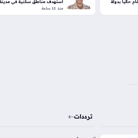
م حالياً بدولة
استهدف مناطق سكنية في مدينة
نجران
منذ 12 ساعة
ترددات