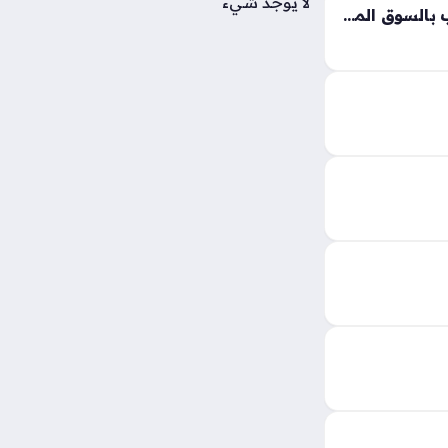
لا يوجد شيء
قفزة مفاجئة في أسعار الذهب بالسوق المحلي خلال تعاملات السبت بقيمة 25 جنيهًا
ملحوظًا خلال
تعاملات يوم السبت الثامن من أغسطس 2026، حيث
 صعودًا بمقدار 25 جنيهًا في الجرام