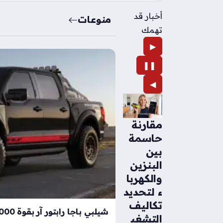
أخبار قد
منوعات
تهمك
▶
❚❚
◀
مقارنة
حاسمة
بين
البنزين
والكهربا
ء لتحديد
تكاليف
التشغي