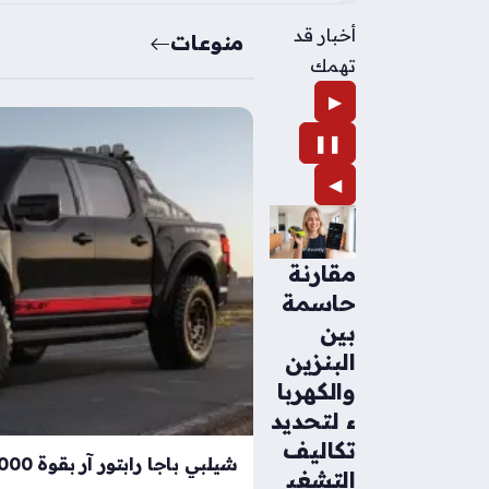
أخبار قد
منوعات
تهمك
▶
❚❚
◀
مقارنة
حاسمة
بين
البنزين
والكهربا
ء لتحديد
تكاليف
التشغي