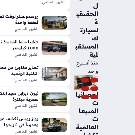
الشهر الماضي
ل
تعد شيلبي باجا رابتور آر طفرة هندس
الحقيقي
الأداء التقليدية في شاحنات البيك أب،
روسمونستر لوفت تطل
ة
بفضل تعديلات…
قطعة واحدة
لسيارت
الشهر الماضي
ك
المستقب
1000 كيلومتر
لية
الشهر الماضي
منذ أسبوع
تحذير مفاجئ من مطور
واحد
التقنية الرقمية
الشهر الماضي
إحصائيا
عصرية مبتكرة
ت
الشهر الماضي
المبيعا
ت
رولز رويس تكشف عن م
وهدوءاً في تاريخها
العالمية
الشهر الماضي
تكشف