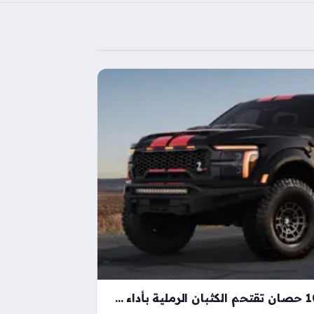
شيلبي باجا رابتور آر بقوة 1000 حصان تقتحم الكثبان الرملية بأداء خارق