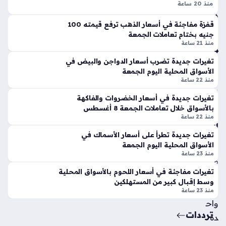
هة
منذ 20 ساعة
بع
داخ
سعر الذهب اليوم الجمعة يشهد ارتفاعًا ملحوظًا خلال التعاملات
د
قفزة مفاجئة في أسعار الذهب ترفع قيمته 100
ل
المسائية داخل الأسواق المحلية، إذ صعد المعدن النفيس بقيمة 45
واق
جنيه بختام تعاملات الجمعة
س
جنيهًا في الجرام الواحد مقارنة بالتحديثات السابقة. يأتي هذا التحرك
عة
منذ 21 ساعة
وق
لند
السعري…
الع
ن
تغيرات جديدة تضرب أسعار الدواجن والبيض في
بور
الأسواق المحلية اليوم الجمعة
منذ
صب
منذ 22 ساعة
3
اح
تغيرات جديدة في أسعار الخضروات والفاكهة
سا
الي
بالأسواق خلال تعاملات الجمعة 8 أغسطس
وم
عا
منذ 22 ساعة
ال
ت
تغيرات جديدة تطرأ على أسعار الأسماك في
سب
الأسواق المحلية اليوم الجمعة
ت
منذ 23 ساعة
منذ
تغيرات مفاجئة في أسعار اللحوم بالأسواق المحلية
سا
وسط إقبال كبير من المستهلكين
عة
منذ 23 ساعة
واح
ترددات
دة