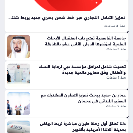
قة
تي
س
تد
وبر
تعزيز التبادل التجاري عبر خط شحن بحري جديد يربط شنتشن الصينية وميناء خورفكان
شي
سب
منذ 4 ساعات
ن
ورت
السيارات الكهربائية الصينية تعزز حضورها في الأسواق الدولية عبر
خ
س
جامعة القاسمية تفتح باب استقبال الأبحاث
تفعيل خط شحن جديد يربط مدينة شنتشن بميناء خورفكان
ط
تك
العلمية لمؤتمرها الدولي الثاني عشر بالشارقة
الإماراتي، حيث انطلقت مؤخراً سفينة دحرجة ضخمة تحمل على
ش
سر
منذ 5 ساعات
متنها 6068 سيارة…
ح
قوا
ن
عد
تحديث شامل لمرافق مؤسسة دبي لرعاية النساء
بح
الت
والأطفال وفق معايير عالمية جديدة
ري
ص
منذ 7 ساعات
مبا
مي
شر
م
يرب
الت
عمار بن حميد يبحث تعزيز التعاون المشترك مع
السفير اللبناني في عجمان
ط
قلي
منذ 9 ساعات
بي
دي
ن
بلم
مد
سا
دلتا تطلق أول رحلة طيران مباشرة تربط الرياض
ينة
ت
بمدينة أتلانتا الأمريكية بأكتوبر