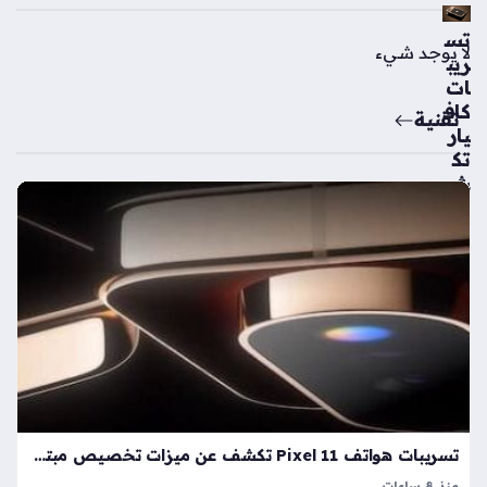
تس
لا يوجد شيء
ريب
ات
كاف
تقنية
يار
تك
ش
ف
ملا
مح
الت
ص
مي
م
الم
ست
قبل
ي
تسريبات هواتف Pixel 11 تكشف عن ميزات تخصيص مبتكرة للمكالمات ونظام HiLight الجديد
لها
منذ 8 ساعات