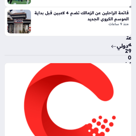
رك
ية
ة
تج
قائمة الراحلين عن الزمالك تضم 4 لاعبين قبل بداية
الي
اوز
الموسم الكروي الجديد
دو
ت
منذ 9 ساعات
ي
سر
منذ
عت
ه
شه
دولي
29
ر
0
واح
كيل
وم
د
تراً
في
بنت
ال
لي
سا
كون
عة
تين
منذ
نتا
ل
53
ج
دقي
ي