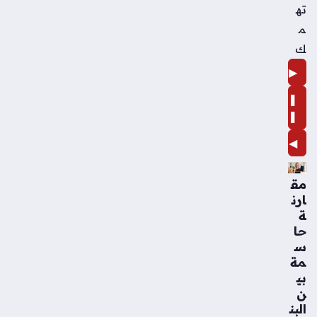
ته
م
ك
▶
❚
❚
◀
مق
ارن
ة
حا
س
مة
بي
ن
البن