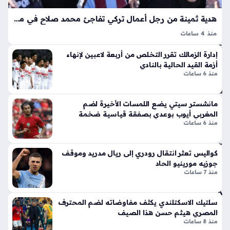
د
لا
منذ
ق
هدية ثمينة من رجل أعمال تركي تفاجئ محمد صلاح في مدينة طرابزون
أيق
سا
منذ 4 ساعات
ونت
عة
محمد صلاح يتلقى هدية مميزة من رجل أعمال تركي في طرابزون
ها
إدارة الزمالك تقرر التخلص من أربعة لاعبين لإنهاء
بعد أن حظي باستقبال حافل يعكس المكانة الكبيرة التي يحتلها
واح
الج
أزمة القيد الحالية بالنادي
النجم المصري في قلوب الجماهير، حيث لم يتوقف الترحيب…
دة
منذ 6 ساعات
دي
دة
ذا
شر
مانشستر سيتي يضع اللمسات الأخيرة لضم
ت
طة
المغربي أيوب بوعدي بصفقة قياسية ضخمة
الإث
دب
منذ 6 ساعات
ني
ي
ع
تط
كواليس تعثر انتقال رودري إلى ريال مدريد وموقف
شر
يح
جوزيه مورينيو الحاد
أس
بس
منذ 7 ساعات
طو
ائ
انة
ق
ونا
درا
سلتيك الاسكتلندي يكثف مفاوضاته لضم المحترف
قل
جة
المصري هيثم حسن هذا الصيف
الح
منذ 8 ساعات
نار