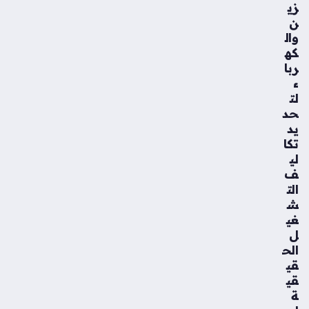
زي
ن
وال
كه
ربا
ء
لت
حد
يد
تكا
لي
ف
الت
ش
غي
ل
الح
قي
قي
ة