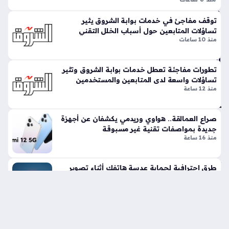
ت
Pixel 11 ستكون محور الاهتمام في حدث جوجل المرتقب، حيث
ف
توقف مفاجئ في خدمات بوابة الشروق يثير
تتردد أنباء قوية حول دمج ميزة HiLight المبتكرة في تصميمها
آيف
تساؤلات المتابعين حول أسباب الخلل التقني
الجديد، والتي تهدف إلى تحسين تفاعل المستخدمين مع هواتفهم
ون
منذ 10 ساعات
من…
18
ألت
را
تطورات مفاجئة تعطل خدمات بوابة الشروق وتثير
تساؤلات واسعة لدى المتابعين والمستخدمين
الج
منذ 12 ساعة
دي
د
منذ
صراع العمالقة.. هواوي وريدمي يكشفان عن أجهزة
جديدة بمواصفات تقنية غير مسبوقة
سا
منذ 16 ساعة
عتي
ن
طرق احترافية لحماية عدسة هاتفك أثناء تصوير
ظاهرة الكسوف القادمة بنجاح
تح
منذ 20 ساعة
ذير
من
خمس تقنيات ثورية ترسم ملامح القوة في هاتف
خ
آيفون 18 برو الجديد