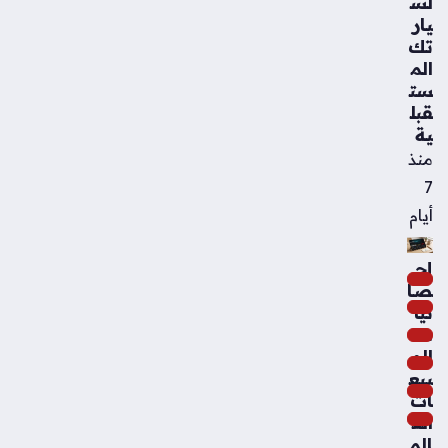
لس
يار
تك
الم
ست
قبل
ية
منذ
7
أيام
إح
صا
ئيا
ت
الم
بيع
ات
الع
الم