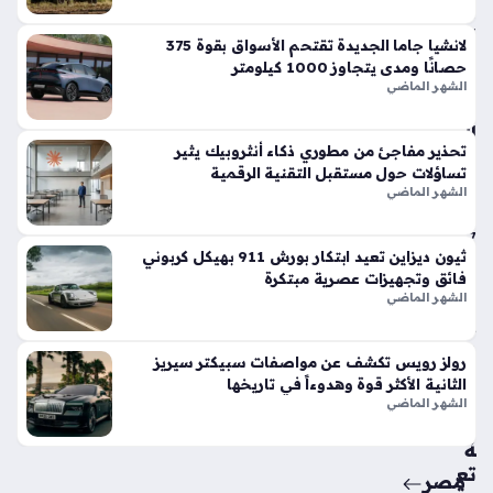
في
الأ
لانشيا جاما الجديدة تقتحم الأسواق بقوة 375
س
حصانًا ومدى يتجاوز 1000 كيلومتر
وا
الشهر الماضي
ق
الح
تحذير مفاجئ من مطوري ذكاء أنثروبيك يثير
الي
تساؤلات حول مستقبل التقنية الرقمية
ة
الشهر الماضي
منذ
7
ثيون ديزاين تعيد ابتكار بورش 911 بهيكل كربوني
أيام
فائق وتجهيزات عصرية مبتكرة
الشهر الماضي
حق
ائ
رولز رويس تكشف عن مواصفات سبيكتر سيريز
ق
الثانية الأكثر قوة وهدوءاً في تاريخها
من
الشهر الماضي
سي
ة
تع
مصر