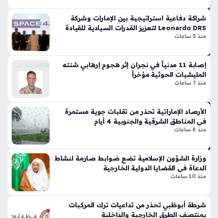
كري
تي
عبدالله الشهري هو القائد الجديد للتحالف البحري متعدد الجنسيات
اً
س
شراكة دفاعية استراتيجية بين الإمارات وشركة
الذي يهدف إلى تعزيز الاستقرار في الممرات المائية الحيوية، حيث
منذ
وبر
Leonardo DRS لتعزيز القدرات السيادية للقيادة
يأتي تولي هذا اللواء السعودي لهذا المنصب الرفيع في وقت يتزايد…
منذ 5 ساعات
سب
والسيطرة
46
ورت
دقي
س
إصابة 11 مدنياً في نجران إثر هجوم إرهابي شنته
قة
تك
المليشيات الحوثية مؤخراً
سر
منذ 7 ساعات
أش
قوا
غا
عد
الأرصاد الإماراتية تحذر من تقلبات جوية مستمرة
ل
الت
في المناطق الشرقية والجنوبية 4 أيام
ال
ص
منذ 8 ساعات
شا
مي
رق
م
ة
الت
وزارة الشؤون الإسلامية تضع ضوابط صارمة لنشاط
تد
قلي
الدعاة في القضايا الدولية الخارجية
عم
دي
منذ 10 ساعات
مبا
بلم
در
سا
شرطة أبوظبي تحذر من تداعيات ترك المركبات
ة
ت
بمنتصف الطرق الخارجية والداخلية