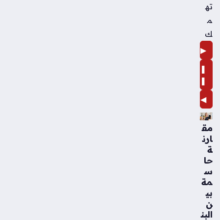
ته
م
ك
▶
❚
❚
◀
مق
ارن
ة
حا
س
مة
بي
ن
البن