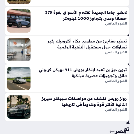
في
الأ
لانشيا جاما الجديدة تقتحم الأسواق بقوة 375
س
حصانًا ومدى يتجاوز 1000 كيلومتر
وا
الشهر الماضي
ق
الح
تحذير مفاجئ من مطوري ذكاء أنثروبيك يثير
الي
تساؤلات حول مستقبل التقنية الرقمية
ة
الشهر الماضي
منذ
6
ثيون ديزاين تعيد ابتكار بورش 911 بهيكل كربوني
أيام
فائق وتجهيزات عصرية مبتكرة
الشهر الماضي
حق
ائ
رولز رويس تكشف عن مواصفات سبيكتر سيريز
ق
الثانية الأكثر قوة وهدوءاً في تاريخها
من
الشهر الماضي
سي
ة
تع
مصر