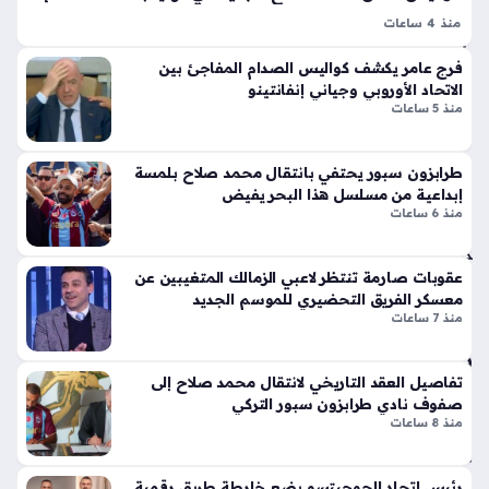
أما
لا
منذ 4 ساعات
م
ق
قصر الأحلام ينتظر محمد صلاح بعد إتمام صفقة انتقاله إلى
جو
أيق
فرج عامر يكشف كواليس الصدام المفاجئ بين
طرابزون سبور، حيث بدأت الصحف التركية في تداول تفاصيل مثيرة
زتي
ونت
الاتحاد الأوروبي وجياني إنفانتينو
حول مقر إقامة النجم المصري الجديد، إذ من المقرر أن…
بي
منذ 5 ساعات
ها
منذ
الج
دي
سا
طرابزون سبور يحتفي بانتقال محمد صلاح بلمسة
دة
عة
إبداعية من مسلسل هذا البحر يفيض
ذا
منذ 6 ساعات
واح
ت
دة
الإث
عقوبات صارمة تنتظر لاعبي الزمالك المتغيبين عن
ني
معسكر الفريق التحضيري للموسم الجديد
ع
تح
منذ 7 ساعات
شر
ركا
أس
ت
طو
الح
تفاصيل العقد التاريخي لانتقال محمد صلاح إلى
انة
وثي
صفوف نادي طرابزون سبور التركي
ونا
منذ 8 ساعات
ين
قل
من
الح
مأ
رئيس اتحاد الجوجيتسو يضع خارطة طريق رقمية