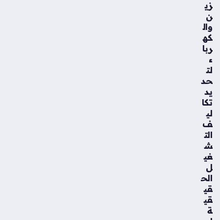
زي
ن
وال
كه
ربا
ء
لت
حد
يد
تكا
لي
ف
الت
ش
غي
ل
الح
قي
قي
ة