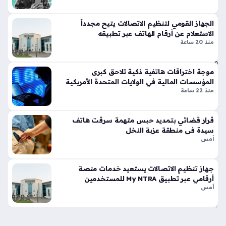
غير
م
الجهاز القومي لتنظيم الاتصالات يتيح مجدداً
سب
الاستعلام عن أرقام الهاتف عبر تطبيقه
وق
منذ 20 ساعة
ة
منذ
موجة اختراقات هاتفية ذكية تلاحق كبرى
سا
المؤسسات المالية في الولايات المتحدة الأمريكية
عتي
منذ 22 ساعة
ن
قرار قضائي بتمديد حبس متهمة سرقت هاتف
طر
سيدة في منطقة عزبة النخل
أمس
ق
احت
راف
جهاز تنظيم الاتصالات يستعيد خدمات منصة
ية
أرقامي عبر تطبيق My NTRA للمستخدمين
لح
أمس
ماي
ة
عد