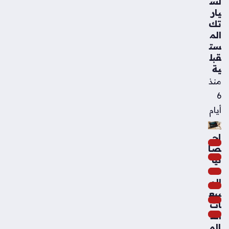
لس
يار
تك
الم
ست
قبل
ية
منذ
6
أيام
إح
صا
ئيا
ت
الم
بيع
ات
الع
الم