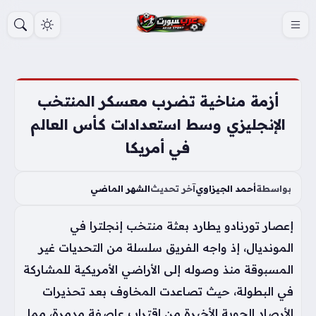
S
k
i
p
t
أزمة مناخية تضرب معسكر المنتخب
o
الإنجليزي وسط استعدادات كأس العالم
c
في أمريكا
o
n
t
بواسطة
أحمد الجيزاوي
آخر تحديث
الشهر الماضي
e
إعصار تورنادو يطارد بعثة منتخب إنجلترا في
n
t
المونديال، إذ واجه الفريق سلسلة من التحديات غير
المسبوقة منذ وصوله إلى الأراضي الأمريكية للمشاركة
في البطولة، حيث تصاعدت المخاوف بعد تحذيرات
الأرصاد الجوية الأخيرة من اقتراب عاصفة مدمرة، مما