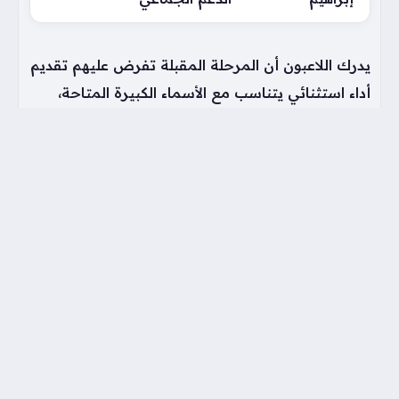
يدرك اللاعبون أن المرحلة المقبلة تفرض عليهم تقديم
أداء استثنائي يتناسب مع الأسماء الكبيرة المتاحة،
وفي ظل قناعة ياسر إبراهيم يمنح المنتخب قوة
كبيرة، يسعى الجميع لتحقيق توازن بين حماس
الشباب وحكمة المحترفين، إذ يؤمن الفريق بأن
التكاتف داخل غرفة الملابس هو السبيل الوحيد نحو
رسم الفرحة على وجوه الملايين الذين يترقبون ظهوراً
مشرفاً في البطولات الكبرى القادمة.
وسوم:
عمر مرموش
كأس العالم
كأس العالم 2026
محمد صلاح
منتخب مصر
ياسر إبراهيم