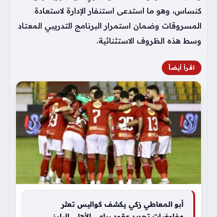
كنساس، وهو ما استدعى استنفار الإدارة لاستعادة
المسروقات وضمان استمرار البرنامج التدريبي المعتاد
وسط هذه الظروف الاستثنائية.
اقرأ أيضاً
أبو المعاطي زكي يكشف كواليس تعثر
مفاوضات تجديد عقود رباعي الأهلي البارز